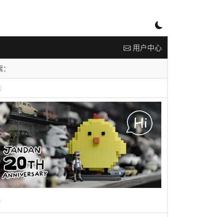
用户中心
告
广