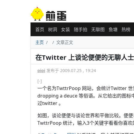
首页
树洞
女装
随手拍
无聊图
鱼塘
热榜
主页
文章正文
在Twitter 上谈论便便的无聊人士
oioi
发布于 2009.07.25 , 19:24
[-]
一个名为TwttrPoop 网站，会统计Twitter 
dropping a deuce 等俗语。从它
过twitter 。
如图，谈论便便与谈论世界和平做比较。便便以
TwttrPoop 统计，输入3个关键字看看你喜欢