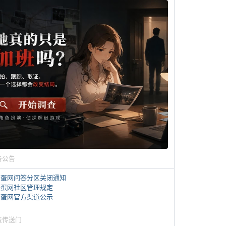
务公告
煎蛋网问答分区关闭通知
煎蛋网社区管理规定
煎蛋网官方渠道公示
蛋传送门