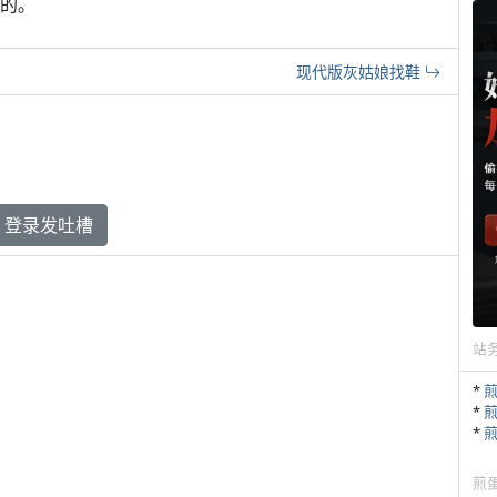
的。
现代版灰姑娘找鞋
登录发吐槽
站
*
*
*
煎