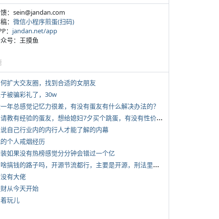
反馈：sein@jandan.com
投稿：
微信小程序煎蛋(扫码)
APP：
jandan.net/app
 公众号：王摸鱼
塘
 如何扩大交友圈，找到合适的女朋友
侄子被骗彩礼了，30w
 近一年总感觉记忆力很差，有没有蛋友有什么解决办法的？
*
想请教有经验的蛋友，想给媳妇7夕买个跳蛋，有没有性价比高的推荐
 说说自己行业内的内行人才能了解的内幕
 我的个人戒烟经历
 女装如果没有热榜感觉分分钟会错过一个亿
*
有啥搞钱的路子吗，开源节流都行，主要是开源，刑法里的咱不做
有没有大佬
 发财从今天开始
写着玩儿