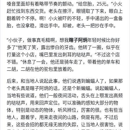
嗓音里面却有着略带节奏的颤动。“给您胎，25元。”小火
赶忙找到东西交货。老头在擦汗，眼镜取了下来，眼白上
翻着转个不停。啊！小火被吓的不轻，手中递出的一盒备
胎，也没拿稳，滑出手中。却被，老头一把抄在手中。
“小伙子，做事真毛糙啊，想我
瞎子阿炳
年轻时候比你好
多了”他笑了笑，露出惨白的牙齿。他转了一圈，似乎在
打量这个小店，嘴巴里发出刺耳的哒哒声。“不过这个店
不错。”休息了一会，他还是骑车走了，带着他的单车和
二胡，二胡在他的驼包里放着的。
后来，和当地人说起此事，他们说遇到蝙蝠人了，如果那
个老头真是瞎子阿炳的话，还是个新蝙蝠。说起蝙蝠人，
当地有些说道，他们一般夜间活动，舌头在上颚发出高频
的哒哒声，用来回声定位。可以准确的感知大部分的物
体，特别是动态的物体，听风辨位，厉害的很。也有些当
地人，跟着学，用来走夜间的山路，倒是有用。不过后
来，这些会招的都无缘无故的失踪，让当地人很害怕，说