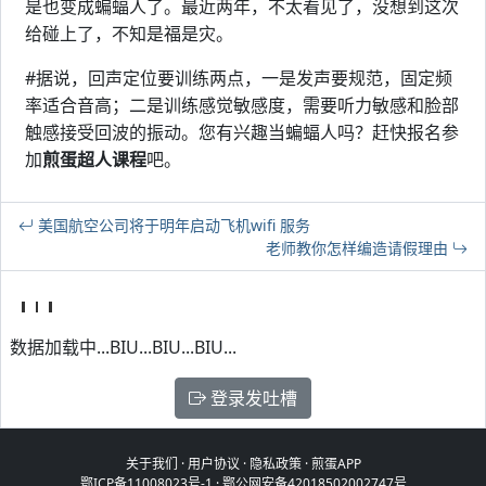
是也变成蝙蝠人了。最近两年，不太看见了，没想到这次
给碰上了，不知是福是灾。
#据说，回声定位要训练两点，一是发声要规范，固定频
率适合音高；二是训练感觉敏感度，需要听力敏感和脸部
触感接受回波的振动。您有兴趣当蝙蝠人吗？赶快报名参
加
煎蛋超人课程
吧。
美国航空公司将于明年启动飞机wifi 服务
老师教你怎样编造请假理由
数据加载中...BIU...BIU...BIU...
登录发吐槽
关于我们
·
用户协议
·
隐私政策
·
煎蛋APP
鄂ICP备11008023号-1
·
鄂公网安备42018502002747号