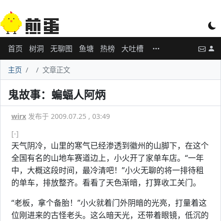
首页
树洞
无聊图
鱼塘
热榜
大吐槽
主页
文章正文
鬼故事：蝙蝠人阿炳
wirx
发布于 2009.07.25 , 03:49
[-]
天气阴冷，山里的寒气已经渗透到徽州的山脚下，在这个
全国有名的山地车赛道边上，小火开了家单车店。“一年
中，大概这段时间，最冷清吧！”小火无聊的将一排待租
的单车，排放整齐。看看了天色渐暗，打算收工关门。
“老板，拿个备胎！”小火就着门外阴暗的光亮，打量着这
位刚进来的古怪老头。这么暗天光，还带着眼镜，低沉的