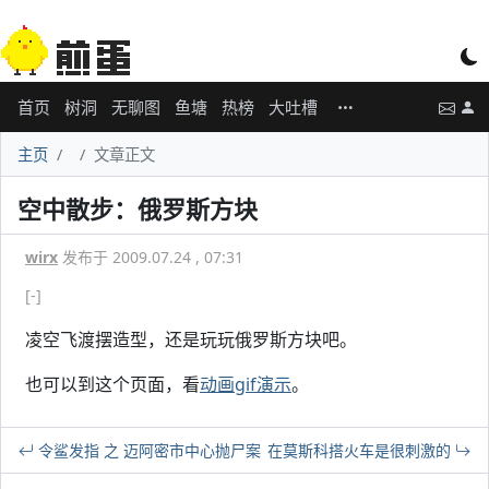
首页
树洞
无聊图
鱼塘
热榜
大吐槽
主页
文章正文
空中散步：俄罗斯方块
wirx
发布于 2009.07.24 , 07:31
[-]
凌空飞渡摆造型，还是玩玩俄罗斯方块吧。
也可以到这个页面，看
动画gif演示
。
令鲨发指 之 迈阿密市中心抛尸案
在莫斯科搭火车是很刺激的