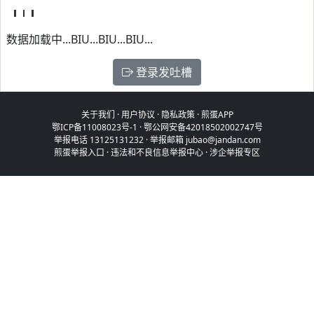
数据加载中...BIU...BIU...BIU...
登录发吐槽
关于我们
·
用户协议
·
隐私政策
·
煎蛋APP
鄂ICP备11008023号-1
·
鄂公网安备42018502002747号
举报电话 13125131232 · 举报邮箱 jubao@jandan.com
煎蛋举报入口
·
违法和不良信息举报中心
·
涉企举报专区