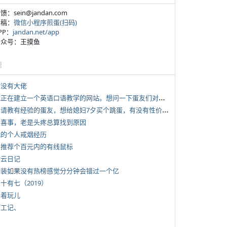
反馈：sein@jandan.com
投稿：
微信小程序煎蛋(扫码)
APP：
jandan.net/app
 公众号：王摸鱼
塘
有没有大佬
*
我正在建立一个英语口语教学的网站。想问一下蛋友们对这类教学机构或网站的痛点。
*
想请教有经验的蛋友，想给媳妇7夕买个跳蛋，有没有性价比高的推荐
 大喜事，老是头疼总算找到原因
 我的个人戒烟经历
 求推荐个百元内的有线鼠标
牧云日记
 女装如果没有热榜感觉分分钟会错过一个亿
三十有七（2019）
写着玩儿
打工记、