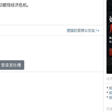
一切都怪经济危机。
德国的冒牌公交站
登录发吐槽
站
*
*
*
煎