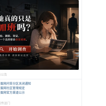
务公告
煎蛋网问答分区关闭通知
煎蛋网社区管理规定
煎蛋网官方渠道公示
蛋传送门