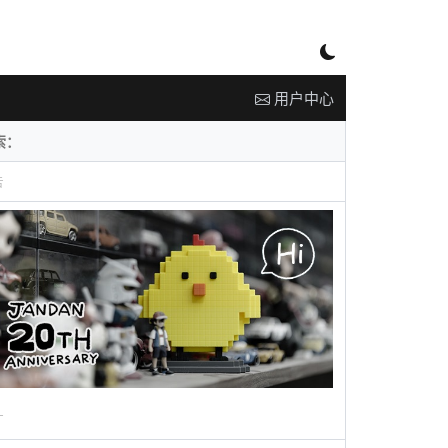
用户中心
告
广