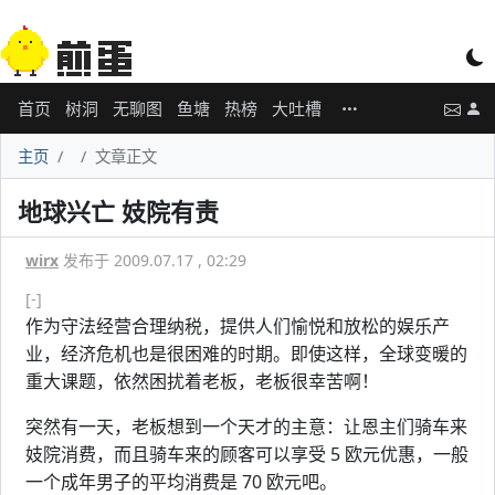
首页
树洞
无聊图
鱼塘
热榜
大吐槽
主页
文章正文
地球兴亡 妓院有责
wirx
发布于 2009.07.17 , 02:29
[-]
作为守法经营合理纳税，提供人们愉悦和放松的娱乐产
业，经济危机也是很困难的时期。即使这样，全球变暖的
重大课题，依然困扰着老板，老板很幸苦啊！
突然有一天，老板想到一个天才的主意：让恩主们骑车来
妓院消费，而且骑车来的顾客可以享受 5 欧元优惠，一般
一个成年男子的平均消费是 70 欧元吧。