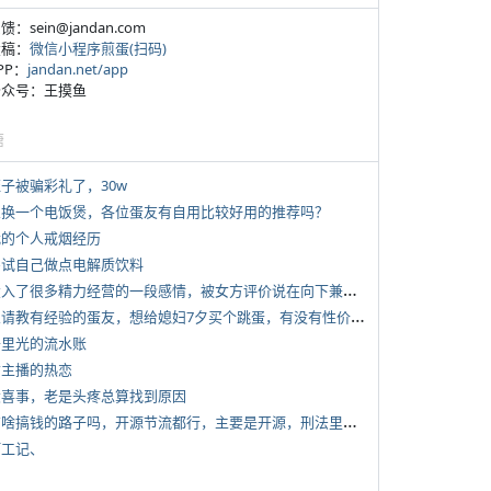
反馈：sein@jandan.com
投稿：
微信小程序煎蛋(扫码)
APP：
jandan.net/app
 公众号：王摸鱼
塘
侄子被骗彩礼了，30w
 想换一个电饭煲，各位蛋友有自用比较好用的推荐吗？
 我的个人戒烟经历
 尝试自己做点电解质饮料
*
投入了很多精力经营的一段感情，被女方评价说在向下兼容我，感觉有点破防
*
想请教有经验的蛋友，想给媳妇7夕买个跳蛋，有没有性价比高的推荐
 千里光的流水账
女主播的热恋
 大喜事，老是头疼总算找到原因
*
有啥搞钱的路子吗，开源节流都行，主要是开源，刑法里的咱不做
打工记、