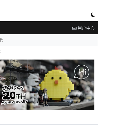
用户中心
告
广