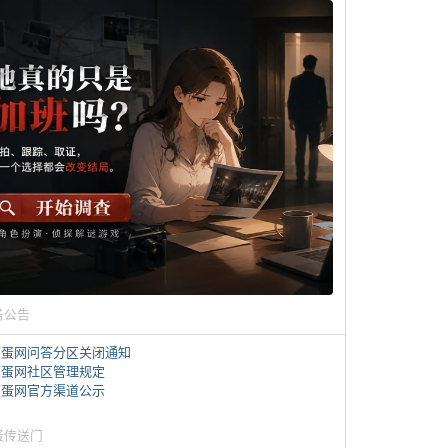
务公告
煎蛋网问答分区关闭通知
煎蛋网社区管理规定
煎蛋网官方渠道公示
蛋传送门