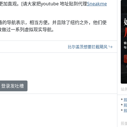
更加直观。[请大家把youtube 地址贴到代理
Sneakme
条地铁线路的导航表示，相当方便。并且除了纽约之外，他们使
敦做过一系列虚拟现实导航。
比尔盖茨想要拦截飓风
登录发吐槽
站
*
*
*
煎