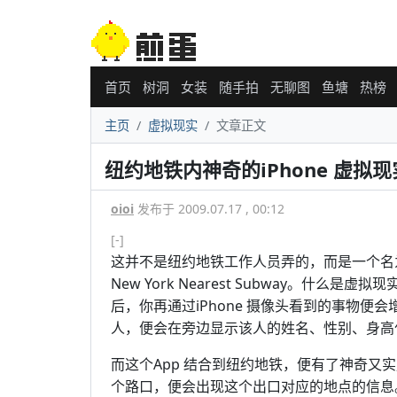
首页
树洞
女装
随手拍
无聊图
鱼塘
热榜
主页
虚拟现实
文章正文
纽约地铁内神奇的iPhone 虚拟现
oioi
发布于 2009.07.17 , 00:12
[-]
这并不是纽约地铁工作人员弄的，而是一个名
New York Nearest Subway。什么是虚
后，你再通过iPhone 摄像头看到的事物便会
人，便会在旁边显示该人的姓名、性别、身高
而这个App 结合到纽约地铁，便有了神奇又实用
个路口，便会出现这个出口对应的地点的信息。