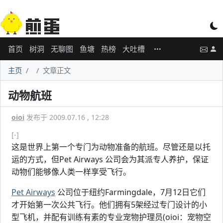
首页
树洞
无聊图
鱼塘
热榜
大吐槽
主页
文章正文
动物航班
oioi
发布于 2009.07.16 , 12:28
[-]
这是世界上第一个专门为动物准备的航班。尽管还是以托
运的方式，但Pet Airways 公司会为其派专人养护，保证
动物们能够像人类一样享受飞行。
Pet Airways
公司位于纽约Farmingdale，7月12日它们
才开始第一次公共飞行。他们拥有5架经过专门设计的小
型飞机，并配有训练有素的专业宠物护理员(oioi：宠物空