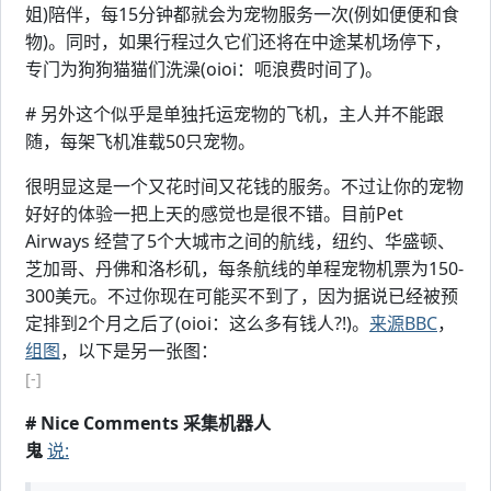
姐)陪伴，每15分钟都就会为宠物服务一次(例如便便和食
物)。同时，如果行程过久它们还将在中途某机场停下，
专门为狗狗猫猫们洗澡(oioi：呃浪费时间了)。
# 另外这个似乎是单独托运宠物的飞机，主人并不能跟
随，每架飞机准载50只宠物。
很明显这是一个又花时间又花钱的服务。不过让你的宠物
好好的体验一把上天的感觉也是很不错。目前Pet
Airways 经营了5个大城市之间的航线，纽约、华盛顿、
芝加哥、丹佛和洛杉矶，每条航线的单程宠物机票为150-
300美元。不过你现在可能买不到了，因为据说已经被预
定排到2个月之后了(oioi：这么多有钱人?!)。
来源BBC
，
组图
，以下是另一张图：
[-]
# Nice Comments 采集机器人
鬼
说: