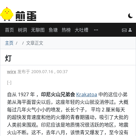
首页
树洞
无聊图
鱼塘
热榜
大吐槽
主页
文章正文
灯
wirx
发布于 2009.07.16 , 00:37
[-]
自从 1927 年 ，
印尼火山兄弟会
Krakatoa
中的这位小弟
弟从海平面冒尖以后，这座年轻的火山就没消停过。大概
每过几年火气小小的喷发，长长个子， 平均 2 厘米每天
的超快发育速度和他的火爆的青春期骚动，吸引了大批的
人类前来围观。印尼应该是地质情况很活跃的地区，地震
火山不断。这不，去年八月，该愤青又爆发了，至今没有