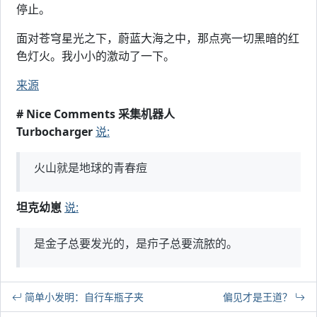
停止。
面对苍穹星光之下，蔚蓝大海之中，那点亮一切黑暗的红
色灯火。我小小的激动了一下。
来源
# Nice Comments 采集机器人
Turbocharger
说:
火山就是地球的青春痘
坦克幼崽
说:
是金子总要发光的，是疖子总要流脓的。
简单小发明：自行车瓶子夹
偏见才是王道？