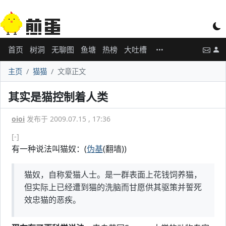
首页
树洞
无聊图
鱼塘
热榜
大吐槽
主页
猫猫
文章正文
其实是猫控制着人类
oioi
发布于 2009.07.15 , 17:36
[-]
有一种说法叫猫奴：(
伪基
(翻墙))
猫奴，自称爱猫人士。是一群表面上花钱饲养猫，
但实际上已经遭到猫的洗脑而甘愿供其驱策并誓死
效忠猫的恶疾。