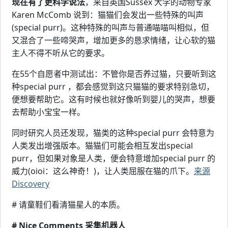
现在有了更科学说法
，来自英国Sussex 大学的动物专家
Karen McComb 说到：猫猫们会发出一些特殊的叫声
(special purr)。这种特殊的叫声与普通喵喵叫相似，但
又混合了一些啼哭声，增加更多的恳求情绪，让心软的猫
主人不得不听从它的要求。
在55个自愿者中测试出：不管你是否养过猫，只要听到这
种special purr ，都会感觉到这只猫猫的要求特别急切，
便想要帮助它。这有时候也就好像听到婴儿的哭声，想要
去帮助小宝宝一样。
同时研究人员还发现，猫类的这种special purr 会特意为
人类发出增强版本。猫猫们可能会相互发出special
purr，但如果对象是人类，便会特意增加special purr 的
威力(oioi：这么神奇！)，让人类屈服在猫的爪下。
来源
Discovery
# 请童鞋们看清猫星人的本质。
# Nice Comments 采集机器人