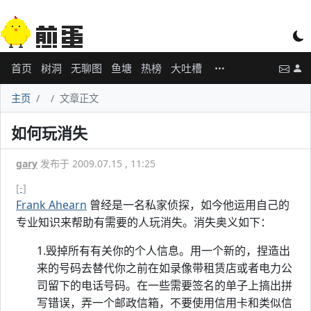
首页
树洞
无聊图
鱼塘
热榜
大吐槽
主页
文章正文
如何玩消失
gary
发布于 2009.07.15 , 11:25
[-]
Frank Ahearn
曾经是一名私家侦探，如今他运用自己的
专业知识来帮助有需要的人玩消失。消失奥义如下：
1.毁掉所有有关你的个人信息。用一个新的，捏造出
来的号码去替代你之前在如录像带租赁店或者电力公
司留下的电话号码。在一些需要签名的单子上搞出拼
写错误，弄一个邮政信箱，不要使用信用卡和类似信