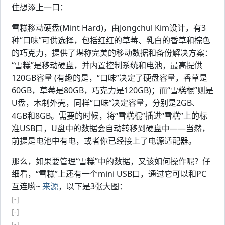
住想添上一口：
雪糕移动硬盘(Mint Hard)，由Jongchul Kim设计，有3
种“口味”可供选择，包括红红的草莓、乳白的香草和棕色
的巧克力，提供了堪称完美的移动数据和备份解决方案：
“雪糕”是移动硬盘，并内置控制系统和电池，最高提供
120GB容量 (有趣的是，“口味”决定了硬盘容量，香草是
60GB，草莓是80GB，巧克力是120GB)；而“雪糕棍”则是
U盘，木制外壳，同样“口味”决定容量，分别是2GB、
4GB和8GB。需要的时候，将“雪糕棍”插进“雪糕”上的标
准USB口，U盘中的数据会自动转移到硬盘中——当然，
前提是电池中有电，或者你已经接上了电源适配器。
那么，如果要管理“雪糕”中的数据，又该如何操作呢？仔
细看，“雪糕”上还有一个mini USB口，通过它可以和PC
互连哟~
来源
，以下是3张大图：
[-]
[-]
[-]