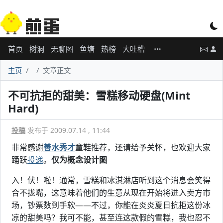
首页
树洞
无聊图
鱼塘
热榜
大吐槽
主页
文章正文
不可抗拒的甜美：雪糕移动硬盘(Mint
Hard)
投稿
发布于 2009.07.14 , 11:44
非常感谢
善水秀才
童鞋推荐，还请给予关怀，也欢迎大家
踊跃
投递
。
仅为概念设计图
入！伏！啦！通常，雪糕和冰淇淋店听到这个消息会笑得
合不拢嘴，这意味着他们的生意从现在开始将进入卖方市
场，钞票数到手软——不过，你能在炎炎夏日抗拒这份冰
凉的甜美吗？我可不能，甚至连这款假的雪糕，我也忍不