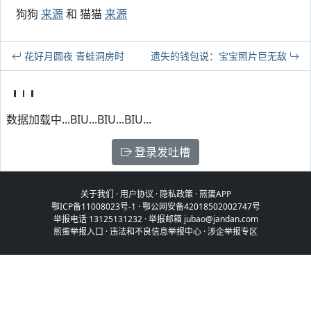
狗狗
来源
和 猫猫
来源
花好月圆夜 青蛙洞房时
遗失的钱包说：宝宝照片巨无敌
数据加载中...BIU...BIU...BIU...
登录发吐槽
关于我们
·
用户协议
·
隐私政策
·
煎蛋APP
鄂ICP备11008023号-1
·
鄂公网安备42018502002747号
举报电话 13125131232 · 举报邮箱 jubao@jandan.com
煎蛋举报入口
·
违法和不良信息举报中心
·
涉企举报专区