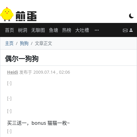
首页
树洞
无聊图
鱼塘
热榜
大吐槽
主页
狗狗
文章正文
偶尔一狗狗
Heidi
发布于 2009.07.14 , 02:06
[-]
[-]
[-]
买三送一，bonus 猫猫一枚~
[-]