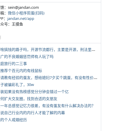
反馈：sein@jandan.com
投稿：
微信小程序煎蛋(扫码)
APP：
jandan.net/app
 公众号：王摸鱼
塘
*
有啥搞钱的路子吗，开源节流都行，主要是开源，刑法里的咱不做
 推广的不良婚姻惩罚师有人玩了吗
 家庭旅行的二三事
 求推荐个百元内的有线鼠标
*
想请教有经验的蛋友，想给媳妇7夕买个跳蛋，有没有性价比高的推荐
侄子被骗彩礼了，30w
 女装如果没有热榜感觉分分钟会错过一个亿
 如何扩大交友圈，找到合适的女朋友
 近一年总感觉记忆力很差，有没有蛋友有什么解决办法的？
 说说自己行业内的内行人才能了解的内幕
 我的个人戒烟经历