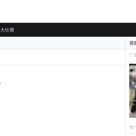
大吐槽
广
…
推