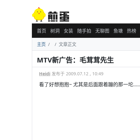
首页
树洞
女装
随手拍
无聊图
鱼塘
热榜
主页
文章正文
MTV新广告：毛茸茸先生
Heidi
发布于 2009.07.12 , 10:49
看了好想抱抱~ 尤其是后面跟着蹦的那一坨…