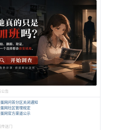
务公告
煎蛋网问答分区关闭通知
煎蛋网社区管理规定
煎蛋网官方渠道公示
蛋传送门