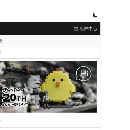
用户中心
告
广