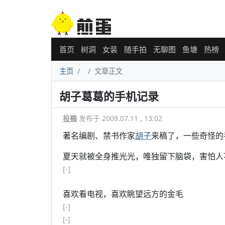
首页
树洞
女装
随手拍
无聊图
鱼塘
热榜
主页
文章正文
胡子葛葛的手机记录
投稿
发布于 2009.07.11 , 13:02
著名编剧、禁书作家
胡子
来稿了，一些奇怪的
夏天就被全身推光光，唯独留下脑袋，害怕人
[-]
喜欢看电视，喜欢眺望远方的金毛
[-]
[-]