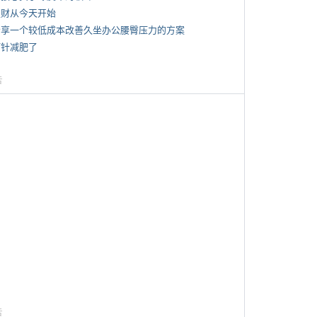
 发财从今天开始
 分享一个较低成本改善久坐办公腰臀压力的方案
打针减肥了
告
告