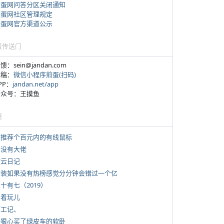
煎蛋网问答分区关闭通知
煎蛋网社区管理规定
煎蛋网官方渠道公示
蛋传送门
反馈：sein@jandan.com
投稿：
微信小程序煎蛋(扫码)
APP：
jandan.net/app
 公众号：王摸鱼
塘
 求推荐个百元内的有线鼠标
有没有大佬
牧云日记
 女装如果没有热榜感觉分分钟会错过一个亿
三十有七（2019）
写着玩儿
打工记、
 一狠心买了绿皮车的软卧