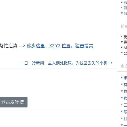
*
*
*
煎
* 
* 
帮忙造势 —>
移步这里，X2,Y2 位置，猛击投票
* 
*
一日一冷新闻：主人到处撒尿，为找回丢失的小狗
鱼
*
* 
* 
*
登录发吐槽
* 
* 
* 
*