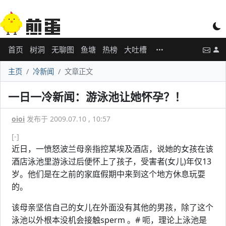
首页
树洞
无聊图
鱼塘
热榜
大吐槽
主页
冷新闻
文章正文
一日一冷新闻：游泳池让她怀孕？！
oioi
发布于 2009.07.10 , 10:57
[-]
近日，一愤怒波兰母亲指控某埃及酒店，说她的女孩在该
酒店泳池里游泳过后便怀上了孩子，受害者(女儿)年仅13
岁。他们是在之前的家庭假期中来到这个地方休息玩耍
的。
该母亲坚信自己的女儿在外面没有其他的男孩，除了这个
泳池以外根本没机会接触sperm 。# 呃，理论上泳池是