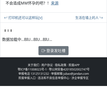
不会造成MM怀孕的吧？！
来源
打印机还可以这样玩[v]
生活在墙上的人
数据加载中...BIU...BIU...BIU...
登录发吐槽
关于我们
·
用户协议
·
隐私政策
·
煎蛋APP
鄂ICP备11008023号-1
·
鄂公网安备42018502002747号
举报电话 13125131232 · 举报邮箱 jubao@jandan.com
煎蛋举报入口
·
违法和不良信息举报中心
·
涉企举报专区