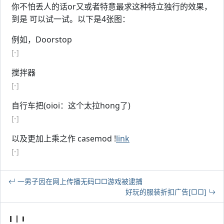
你不怕丢人的话or又或者特意最求这种特立独行的效果，
到是 可以试一试。以下是4张图：
例如，Doorstop
[-]
搅拌器
[-]
自行车把(oioi：这个太拉hong了)
[-]
以及更加上乘之作 casemod !
link
[-]
一男子因在网上传播无码□□游戏被逮捕
好玩的服装折扣广告[□□]