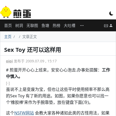
首页
树洞
无聊图
鱼塘
热榜
大吐槽
主页
文章正文
Sex Toy 还可以这样用
oioi
发布于 2009.07.09 , 15:17
# 煎蛋开开心心上班来，安安心心泡去.办事处提醒：
工作
中慎入。
[-]
虽说不上是变废为宝，但也让这些平时使用频率不那么高
的Sex Toy 有了新的用途。如图，如果你愿意也可以找一
个‘橡胶棒’来作为手腕靠垫，放在键盘下面(冷)。
这个
NSFW网站
会教大家各种诸如此类的古怪用法，如果