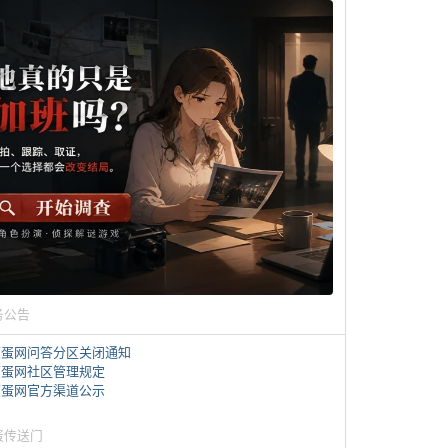
务公告
煎蛋网问答分区关闭通知
煎蛋网社区管理规定
煎蛋网官方渠道公示
蛋传送门