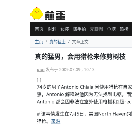
首页
树洞
女装
随手拍
无聊图
鱼塘
热榜
主页
真的猛士
文章正文
真的猛男，会用猎枪来修剪树枝
oioi
发布于 2009.07.09 , 10:13
[-]
74岁的男子Antonio Chiaia 因使用
察，Antonio 解释说他因为无法找到电锯，而
Antonio 都会因非法在室外使用枪械和2级reck
# 该事情发生在7月5日，美国North Haven(地
猎枪。
来源