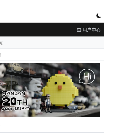
用户中心
告
广