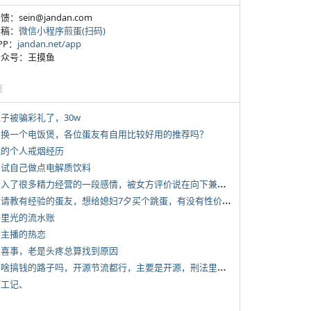
反馈：sein@jandan.com
投稿：
微信小程序煎蛋(扫码)
APP：
jandan.net/app
 公众号：王摸鱼
塘
侄子被骗彩礼了，30w
 想换一个电饭煲，各位蛋友有自用比较好用的推荐吗？
 我的个人戒烟经历
 尝试自己做点电解质饮料
*
投入了很多精力经营的一段感情，被女方评价说在向下兼容我，感觉有点破防
*
想请教有经验的蛋友，想给媳妇7夕买个跳蛋，有没有性价比高的推荐
 千里光的流水账
女主播的热恋
 大喜事，老是头疼总算找到原因
*
有啥搞钱的路子吗，开源节流都行，主要是开源，刑法里的咱不做
打工记、