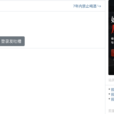
7年内禁止喝酒
登录发吐槽
站
*
*
*
煎