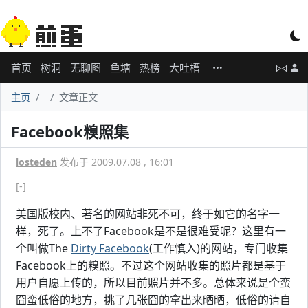
首页
树洞
无聊图
鱼塘
热榜
大吐槽
主页
文章正文
Facebook糗照集
losteden
发布于 2009.07.08 , 16:01
[-]
美国版校内、著名的网站非死不可，终于如它的名字一
样，死了。上不了Facebook是不是很难受呢？这里有一
个叫做The
Dirty Facebook
(工作慎入)的网站，专门收集
Facebook上的糗照。不过这个网站收集的照片都是基于
用户自愿上传的，所以目前照片并不多。总体来说是个蛮
囧蛮低俗的地方，挑了几张囧的拿出来晒晒，低俗的请自