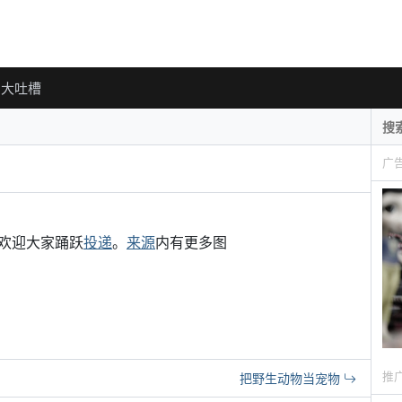
大吐槽
广
欢迎大家踊跃
投递
。
来源
内有更多图
推
把野生动物当宠物