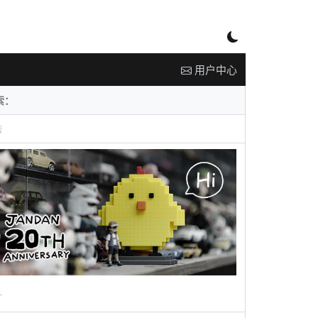
用户中心
告
广