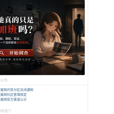
务公告
煎蛋网问答分区关闭通知
煎蛋网社区管理规定
煎蛋网官方渠道公示
蛋传送门