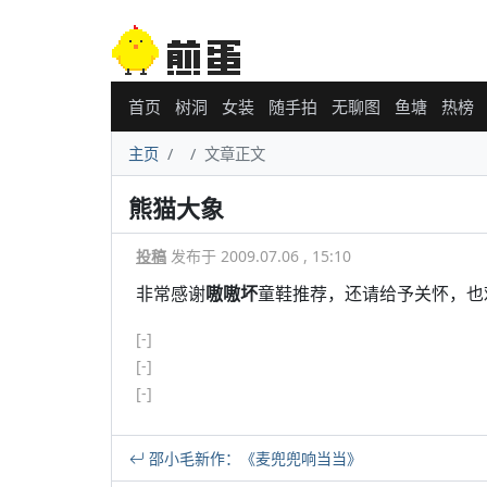
首页
树洞
女装
随手拍
无聊图
鱼塘
热榜
主页
文章正文
熊猫大象
投稿
发布于 2009.07.06 , 15:10
非常感谢
嗷嗷坏
童鞋推荐，还请给予关怀，也
[-]
[-]
[-]
邵小毛新作：《麦兜兜响当当》