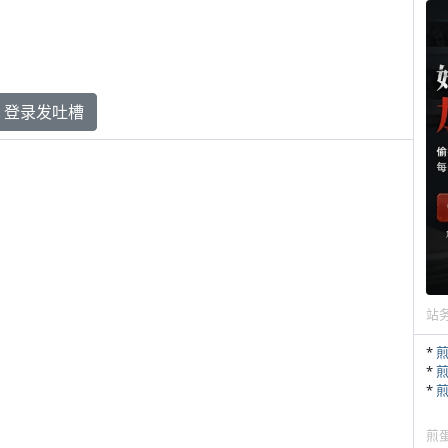
登录发吐槽
站
*
*
*
煎