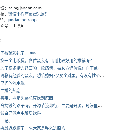
反馈：sein@jandan.com
投稿：
微信小程序煎蛋(扫码)
APP：
jandan.net/app
 公众号：王摸鱼
塘
侄子被骗彩礼了，30w
 想换一个电饭煲，各位蛋友有自用比较好用的推荐吗？
*
投入了很多精力经营的一段感情，被女方评价说在向下兼容我，感觉有点破防
*
想请教有经验的蛋友，想给媳妇7夕买个跳蛋，有没有性价比高的推荐
 千里光的流水账
女主播的热恋
 大喜事，老是头疼总算找到原因
*
有啥搞钱的路子吗，开源节流都行，主要是开源，刑法里的咱不做
 尝试自己做点电解质饮料
打工记、
 股票最近跌嘛了，求大家是咋么选股的