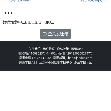
数据加载中...BIU...BIU...BIU...
登录发吐槽
关于我们
·
用户协议
·
隐私政策
·
煎蛋APP
鄂ICP备11008023号-1
·
鄂公网安备42018502002747号
举报电话 13125131232 · 举报邮箱 jubao@jandan.com
煎蛋举报入口
·
违法和不良信息举报中心
·
涉企举报专区