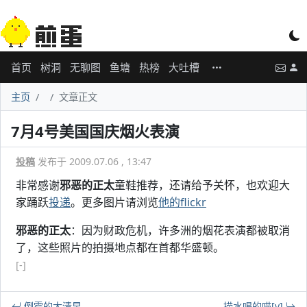
首页
树洞
无聊图
鱼塘
热榜
大吐槽
主页
文章正文
7月4号美国国庆烟火表演
投稿
发布于 2009.07.06 , 13:47
非常感谢
邪恶的正太
童鞋推荐，还请给予关怀，也欢迎大
家踊跃
投递
。更多图片请浏览
他的flickr
邪恶的正太
：因为财政危机，许多洲的烟花表演都被取消
了，这些照片的拍摄地点都在首都华盛顿。
[-]
倒霉的大清早
捞水喝的喵[v]