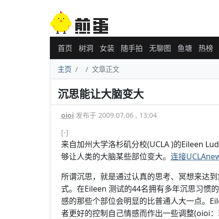
首页
树洞
女装
随手拍
无聊图
鱼塘
热榜
主页
文章正文
沉思能让大脑变大
oioi
发布于 2009.07.06 , 13:04
[-]
来自加州大学洛杉矶分校(UCLA )的Eileen 
够让人类的大脑某些部位变大。
连接UCLAne
所谓沉思，就是通过认真的思考、冥想来达到
式。在Eileen 测试的44名拥有多年沉思
感的那些个部位会明显的比普通人大一点。Eil
者更好的控制自己情感而作出一些调整(oioi