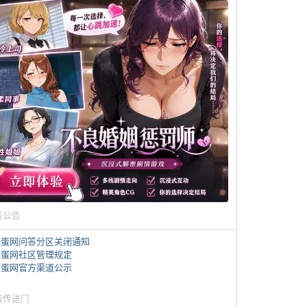
务公告
煎蛋网问答分区关闭通知
煎蛋网社区管理规定
煎蛋网官方渠道公示
蛋传送门