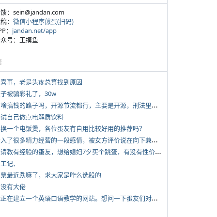
反馈：sein@jandan.com
投稿：
微信小程序煎蛋(扫码)
APP：
jandan.net/app
 公众号：王摸鱼
塘
 大喜事，老是头疼总算找到原因
侄子被骗彩礼了，30w
*
有啥搞钱的路子吗，开源节流都行，主要是开源，刑法里的咱不做
 尝试自己做点电解质饮料
 想换一个电饭煲，各位蛋友有自用比较好用的推荐吗？
*
投入了很多精力经营的一段感情，被女方评价说在向下兼容我，感觉有点破防
*
想请教有经验的蛋友，想给媳妇7夕买个跳蛋，有没有性价比高的推荐
打工记、
 股票最近跌嘛了，求大家是咋么选股的
有没有大佬
*
我正在建立一个英语口语教学的网站。想问一下蛋友们对这类教学机构或网站的痛点。