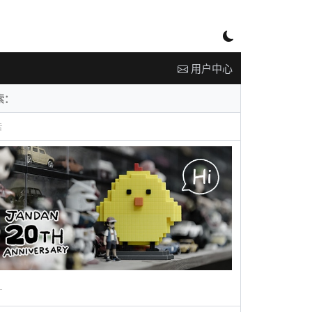
用户中心
告
广