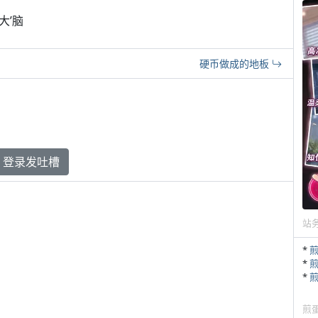
大’脑
硬币做成的地板
登录发吐槽
站
*
*
*
煎