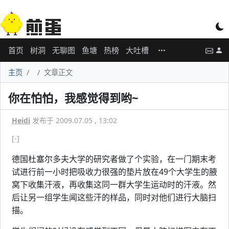
首页
树洞
无聊图
鱼塘
热榜
大吐槽
主页
文章正文
你在怕怕，我感觉得到哟~
Heidi
发布于 2009.07.05 , 13:02
[-]
德国杜塞尔多夫大学的研究者做了个实验，在一门期末考
试进行前一小时把吸收力很强的垫片放在49个大学生的腋
窝下收集汗液，再收集这同一群大学生运动时的汗液。然
后让另一组学生闻这些汗的样品，同时对他们进行大脑扫
描。