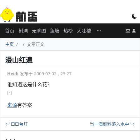
首页
树洞
无聊图
鱼塘
热榜
大吐槽
主页
文章正文
漫山红遍
Heidi
发布于 2009.07.02 , 23:27
谁知道这是什么花?
[-]
来源
有答案
□□台灯
当一滴颜料落入水中