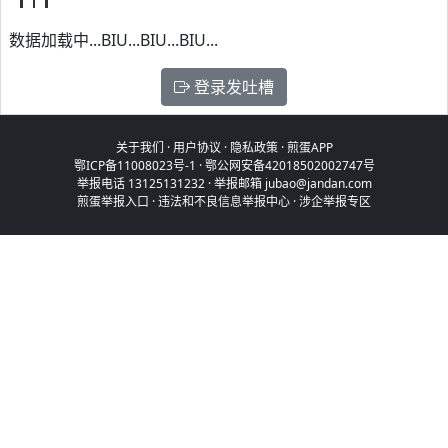
数据加载中...BIU...BIU...BIU...
登录发吐槽
关于我们
·
用户协议
·
隐私政策
·
煎蛋APP
鄂ICP备11008023号-1
·
鄂公网安备42018502002747号
举报电话 13125131232 · 举报邮箱 jubao@jandan.com
煎蛋举报入口
·
违法和不良信息举报中心
·
涉企举报专区