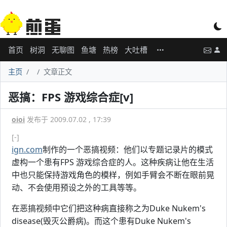
首页
树洞
无聊图
鱼塘
热榜
大吐槽
主页
文章正文
恶搞：FPS 游戏综合症[v]
oioi
发布于 2009.07.02 , 17:39
[-]
ign.com
制作的一个恶搞视频：他们以专题记录片的模式
虚构一个患有FPS 游戏综合症的人。这种疾病让他在生活
中也只能保持游戏角色的模样，例如手臂会不断在眼前晃
动、不会使用预设之外的工具等等。
在恶搞视频中它们把这种病直接称之为Duke Nukem's
disease(毁灭公爵病)。而这个患有Duke Nukem's