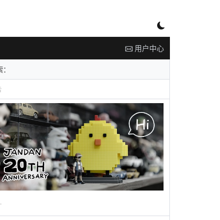
用户中心
告
广