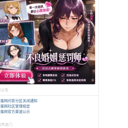
务公告
煎蛋网问答分区关闭通知
煎蛋网社区管理规定
煎蛋网官方渠道公示
蛋传送门