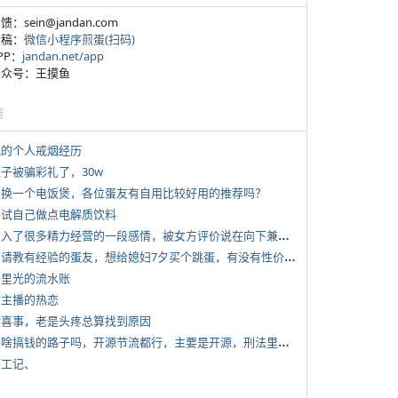
反馈：sein@jandan.com
投稿：
微信小程序煎蛋(扫码)
APP：
jandan.net/app
 公众号：王摸鱼
塘
 我的个人戒烟经历
侄子被骗彩礼了，30w
 想换一个电饭煲，各位蛋友有自用比较好用的推荐吗？
 尝试自己做点电解质饮料
*
投入了很多精力经营的一段感情，被女方评价说在向下兼容我，感觉有点破防
*
想请教有经验的蛋友，想给媳妇7夕买个跳蛋，有没有性价比高的推荐
 千里光的流水账
女主播的热恋
 大喜事，老是头疼总算找到原因
*
有啥搞钱的路子吗，开源节流都行，主要是开源，刑法里的咱不做
打工记、