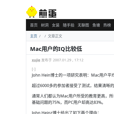
首页
树洞
女装
随手拍
无聊图
鱼塘
热榜
主页
文章正文
Mac用户的IQ比较低
xujie
发布于 2007.01.29 , 17:12
[-]
John Hein博士的一项研究表明：Mac用户平
超过6000多的参加者接受了测试，结果清晰的
通常人们都认为Mac用户所受的教育更高，所
基础问题的75%，而PC用户却高达83%。
John Heinz博士给出了如下两个理由：