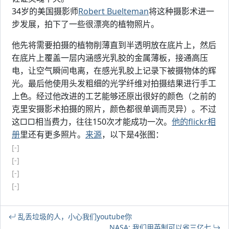
34岁的美国摄影师
Robert Buelteman
将这种摄影术进一
步发展，拍下了一些很漂亮的植物照片。
他先将需要拍摄的植物削薄直到半透明放在底片上，然后
在底片上覆盖一层内涵感光乳胶的金属薄板，接通高压
电，让空气瞬间电离，在感光乳胶上记录下被摄物体的辉
光。最后他使用头发粗细的光学纤维对拍摄结果进行手工
上色。经过他改进的工艺能够还原出很好的颜色（之前的
克里安摄影术拍摄的照片，颜色都很单调而灵异）。不过
这□□相当费力，往往150次才能成功一次。
他的flickr相
册
里还有更多照片。
来源
，以下是4张图：
[-]
[-]
[-]
[-]
乱丢垃圾的人，小心我们youtube你
NASA: 我们用英制可以省三亿七