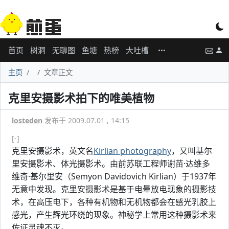
首页
树洞
无聊图
鱼塘
热榜
大吐槽
主页
文章正文
克里安摄影术拍下的唯美植物
losteden
发布于 2009.07.01 , 14:15
[-]
克里安摄影术，英文名
Kirlian photography
，又叫基尔
里安摄影术、体光摄影术。由前苏联工程师谢苗·达维多
维奇·基尔里安（Semyon Davidovich Kirlian）于1937年
无意中发现。克里安摄影术是基于电晕放电现象的摄影技
术，在高压电下，各种有机物和无机物都会在感光乳胶上
感光，产生辉光环绕的现象。神秘学上常用这种摄影术来
佐证灵魂不灭。