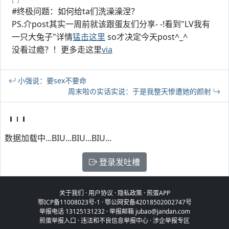
#终极问题：如何给ta们洗澡澡涅？
PS.介post其实一周前就该跟蛋友们分享- -!看到"LV我有
一只大兔子"详情
猛击这里
so才决定今天post^_^
没看过瘾？！更多走这里
via
小强说：要sex不要命
周末啦の实话实说：于是我整天惨遭她的颜射
数据加载中...BIU...BIU...BIU...
登录发吐槽
关于我们
·
用户协议
·
隐私政策
·
煎蛋APP
鄂ICP备11008023号-1
·
鄂公网安备42018502002747号
举报电话 13125131232 · 举报邮箱 jubao@jandan.com
煎蛋举报入口
·
违法和不良信息举报中心
·
涉企举报专区