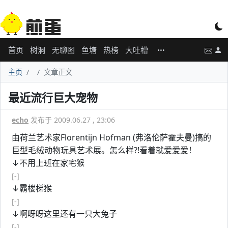
首页
树洞
无聊图
鱼塘
热榜
大吐槽
主页
文章正文
最近流行巨大宠物
echo
发布于 2009.06.27 , 23:06
由荷兰艺术家Florentijn Hofman (弗洛伦萨霍夫曼)搞的
巨型毛绒动物玩具艺术展。怎么样?!看着就爱爱爱！
↓不用上班在家宅猴
[-]
↓霸楼梯猴
[-]
↓啊呀呀这里还有一只大兔子
[-]