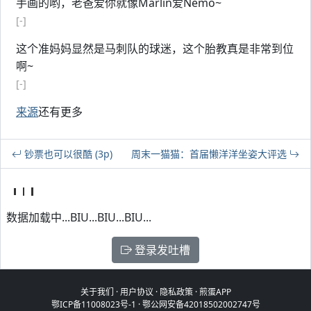
手画的哟，老爸爱你就像Marlin爱Nemo~
[-]
这个准妈妈显然是马刺队的球迷，这个胎教真是非常到位
啊~
[-]
来源
还有更多
钞票也可以很酷 (3p)
周末一猫猫：首届懒洋洋坐姿大评选
数据加载中...BIU...BIU...BIU...
登录发吐槽
关于我们
·
用户协议
·
隐私政策
·
煎蛋APP
鄂ICP备11008023号-1
·
鄂公网安备42018502002747号