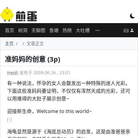
首页
树洞
无聊图
鱼塘
热榜
大吐槽
主页
文章正文
准妈妈的创意 (3p)
Heidi
发布于 2009.06.26 , 23:01
有一种说法，怀孕的女人会散发出一种特殊的迷人光彩。
下面这些准妈妈要证明，不仅仅有浑然天成的光彩，还可
以用难得的大肚子展示创意~
迎接新生命，Welcome to this world~
[-]
海龟显然是源于《海底总动员》的启发，这是由准爸爸亲