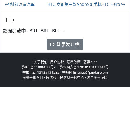
科幻改造汽车
HTC 发布第三款Android 手机HTC Hero
数据加载中...BIU...BIU...BIU...
登录发吐槽
关于我们
·
用户协议
·
隐私政策
·
煎蛋APP
鄂ICP备11008023号-1
·
鄂公网安备42018502002747号
举报电话 13125131232 · 举报邮箱 jubao@jandan.com
煎蛋举报入口
·
违法和不良信息举报中心
·
涉企举报专区