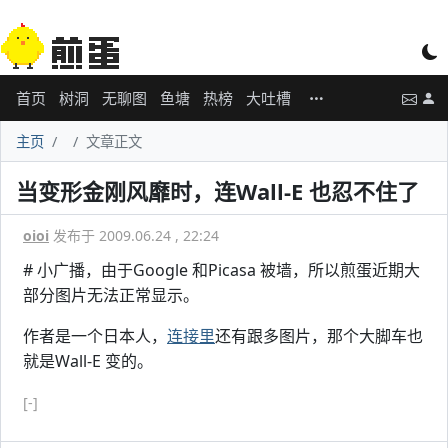
首页
树洞
无聊图
鱼塘
热榜
大吐槽
主页
文章正文
当变形金刚风靡时，连Wall-E 也忍不住了
oioi
发布于 2009.06.24 , 22:24
# 小广播，由于Google 和Picasa 被墙，所以煎蛋近期大
部分图片无法正常显示。
作者是一个日本人，
连接里
还有跟多图片，那个大脚车也
就是Wall-E 变的。
[-]