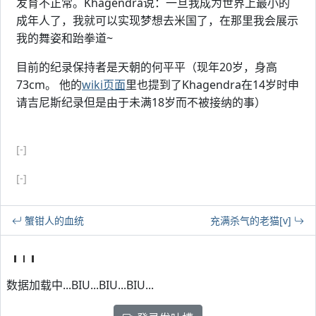
发育不正常。Khagendra说：一旦我成为世界上最小的
成年人了，我就可以实现梦想去米国了，在那里我会展示
我的舞姿和跆拳道~
目前的纪录保持者是天朝的何平平（现年20岁，身高
73cm。 他的
wiki页面
里也提到了Khagendra在14岁时申
请吉尼斯纪录但是由于未满18岁而不被接纳的事）
[-]
[-]
蟹钳人的血统
充满杀气的老猫[v]
数据加载中...BIU...BIU...BIU...