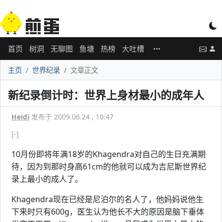
首页
树洞
无聊图
鱼塘
热榜
大吐槽
主页
世界纪录
文章正文
新纪录倒计时：世界上身材最小的成年人
Heidi
发布于 2009.06.24 , 10:47
[-]
10月份即将年满18岁的Khagendra对自己的生日充满期
待，因为到那时身高61cm的他就可以成为吉尼斯世界纪
录上最小的成人了。
Khagendra现在已经是尼泊尔的名人了，他妈妈说他生
下来时只有600g，医生认为他长不大的原因是脑下垂体