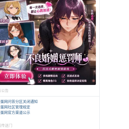
务公告
煎蛋网问答分区关闭通知
煎蛋网社区管理规定
煎蛋网官方渠道公示
蛋传送门