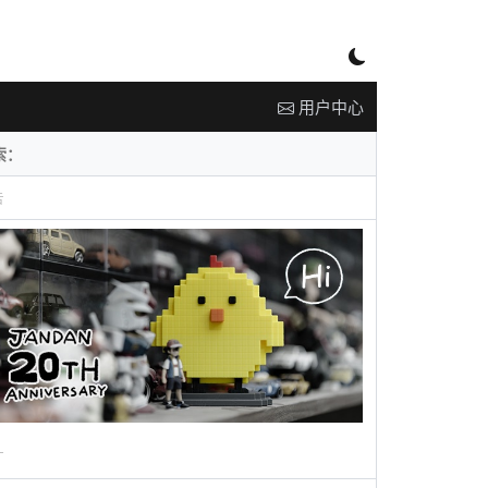
用户中心
告
广