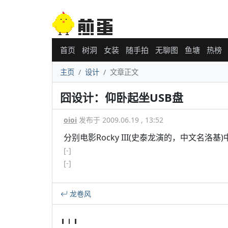
首页
树洞
女装
随手拍
无聊图
鱼塘
热榜
主页
设计
文章正文
囧设计：仰卧起坐USB盘
oioi
发布于 2009.06.19 , 13:52
分别电影Rocky III(史泰龙演的，中文名洛基
[-]
[-]
龙卷风