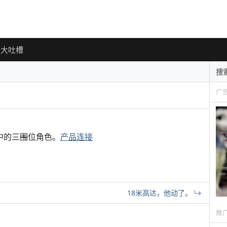
大吐槽
广
)中的三
围
位角色。
产品连接
18米高达，他动了。
推