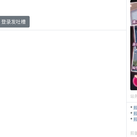
登录发吐槽
站
*
*
*
煎