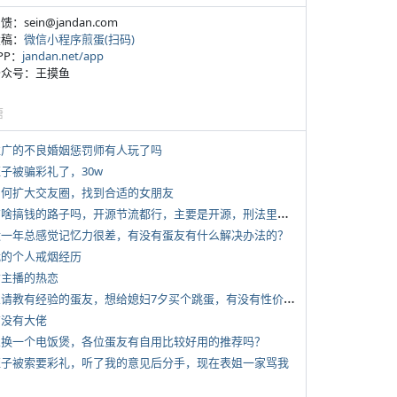
反馈：sein@jandan.com
投稿：
微信小程序煎蛋(扫码)
APP：
jandan.net/app
 公众号：王摸鱼
塘
 推广的不良婚姻惩罚师有人玩了吗
侄子被骗彩礼了，30w
 如何扩大交友圈，找到合适的女朋友
*
有啥搞钱的路子吗，开源节流都行，主要是开源，刑法里的咱不做
 近一年总感觉记忆力很差，有没有蛋友有什么解决办法的？
 我的个人戒烟经历
女主播的热恋
*
想请教有经验的蛋友，想给媳妇7夕买个跳蛋，有没有性价比高的推荐
有没有大佬
 想换一个电饭煲，各位蛋友有自用比较好用的推荐吗？
 侄子被索要彩礼，听了我的意见后分手，现在表姐一家骂我