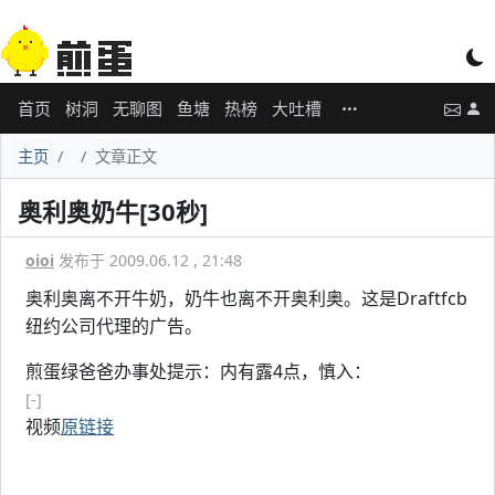
首页
树洞
无聊图
鱼塘
热榜
大吐槽
主页
文章正文
奥利奥奶牛[30秒]
oioi
发布于 2009.06.12 , 21:48
奥利奥离不开牛奶，奶牛也离不开奥利奥。这是Draftfcb
纽约公司代理的广告。
煎蛋绿爸爸办事处提示：内有露4点，慎入：
[-]
视频
原链接