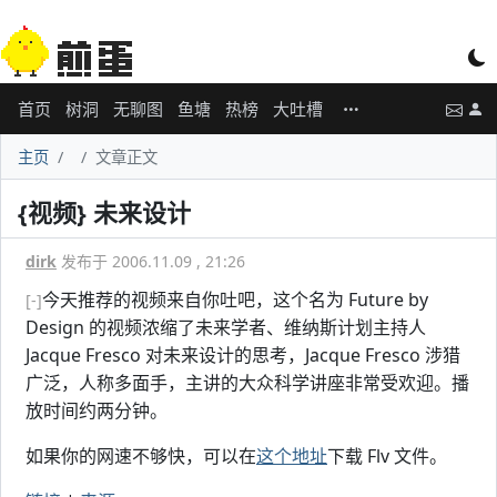
首页
树洞
无聊图
鱼塘
热榜
大吐槽
主页
文章正文
{视频} 未来设计
dirk
发布于 2006.11.09 , 21:26
今天推荐的视频来自你吐吧，这个名为 Future by
[-]
Design 的视频浓缩了未来学者、维纳斯计划主持人
Jacque Fresco 对未来设计的思考，Jacque Fresco 涉猎
广泛，人称多面手，主讲的大众科学讲座非常受欢迎。播
放时间约两分钟。
如果你的网速不够快，可以在
这个地址
下载 Flv 文件。