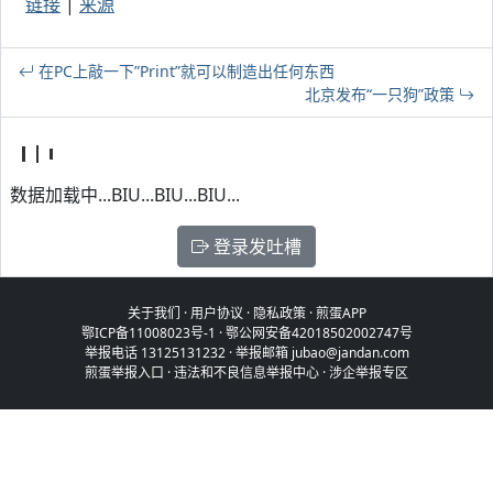
链接
|
来源
在PC上敲一下”Print”就可以制造出任何东西
北京发布“一只狗”政策
数据加载中...BIU...BIU...BIU...
登录发吐槽
关于我们
·
用户协议
·
隐私政策
·
煎蛋APP
鄂ICP备11008023号-1
·
鄂公网安备42018502002747号
举报电话 13125131232 · 举报邮箱 jubao@jandan.com
煎蛋举报入口
·
违法和不良信息举报中心
·
涉企举报专区