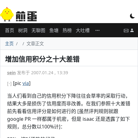
首页
树洞
无聊图
鱼塘
热榜
大吐槽
主页
文章正文
增加信用积分之十大差错
sein
发布于 2007.01.24 , 13:39
[pic
via
]
[-]
当人们看到自己的信用积分下降往往会草率的采取行动，
结果大多是损伤了信用度而非改善。在我们参照十大差错
前先看看信用评分是如何进行的 [虽然评判规则就跟
google PR 一样都属于机密，但是 isaac 还是透露了如下
规则，总分数以100%计]：