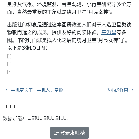
星涉及气象、环境监测、彗星观测、小行星研究等多个方
面，当然最重要的主角就是绕月卫星“月亮女神”。
出版社的初衷是通过这本画册改变人们对于人造卫星类读
物敬而远之的成见，提供友好的阅读体验。
来源里
有多
图。书的封面就是拟人化之后的绕月卫星“月亮女神”了。
以下是3张LOLI图：
[-]
[-]
[-]
手机变长笛。手机人，变形
内心的怪兽
数据加载中...BIU...BIU...BIU...
登录发吐槽