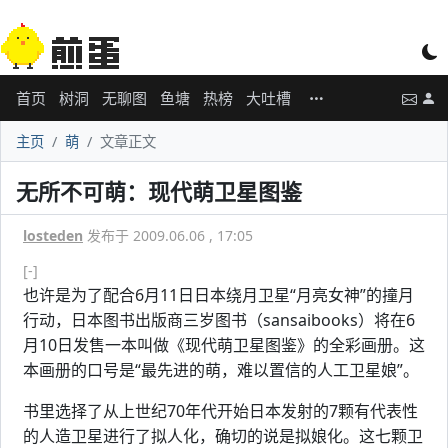
首页
树洞
无聊图
鱼塘
热榜
大吐槽
主页
萌
文章正文
无所不可萌：现代萌卫星图鉴
losteden
发布于 2009.06.06 , 17:05
[-]
也许是为了配合6月11日日本绕月卫星“月亮女神”的撞月
行动，日本图书出版商三岁图书（sansaibooks）将在6
月10日发售一本叫做《现代萌卫星图鉴》的全彩画册。这
本画册的口号是“最先进的萌，难以置信的人工卫星娘”。
书里选择了从上世纪70年代开始日本发射的7颗有代表性
的人造卫星进行了拟人化，确切的说是拟娘化。这七颗卫