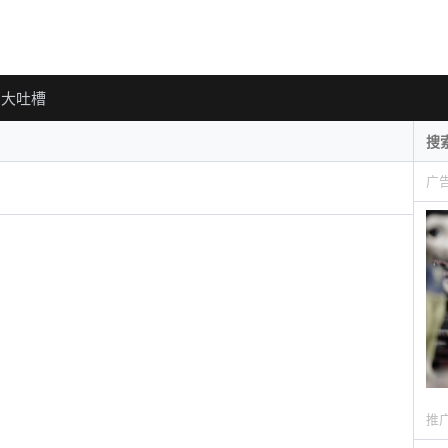
大吐槽
广
推