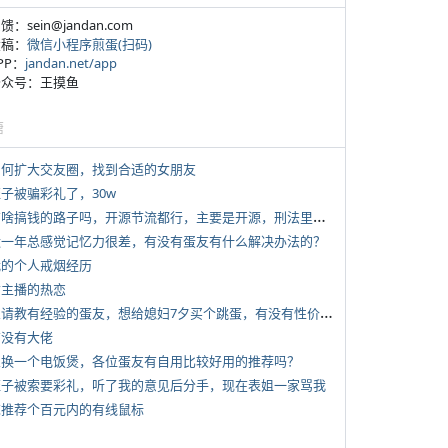
反馈：sein@jandan.com
投稿：
微信小程序煎蛋(扫码)
APP：
jandan.net/app
 公众号：王摸鱼
塘
 如何扩大交友圈，找到合适的女朋友
侄子被骗彩礼了，30w
*
有啥搞钱的路子吗，开源节流都行，主要是开源，刑法里的咱不做
 近一年总感觉记忆力很差，有没有蛋友有什么解决办法的？
 我的个人戒烟经历
女主播的热恋
*
想请教有经验的蛋友，想给媳妇7夕买个跳蛋，有没有性价比高的推荐
有没有大佬
 想换一个电饭煲，各位蛋友有自用比较好用的推荐吗？
 侄子被索要彩礼，听了我的意见后分手，现在表姐一家骂我
 求推荐个百元内的有线鼠标