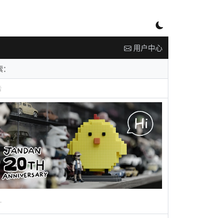
用户中心
告
广