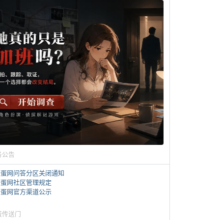
务公告
煎蛋网问答分区关闭通知
煎蛋网社区管理规定
煎蛋网官方渠道公示
蛋传送门