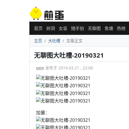
首页
树洞
女装
随手拍
无聊图
鱼塘
热榜
主页
大吐槽
文章正文
无聊图大吐槽-20190321
sein
发布于 2019.03.21 , 22:00
加量：