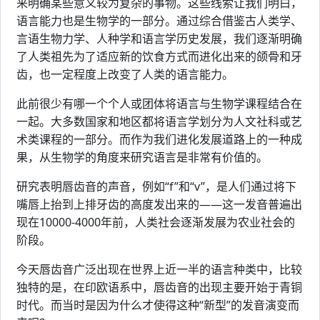
来明确某些意义较为复杂的事物。这些线索让我们明白，
语言能力也是生物学的一部分。通过综合借鉴古人类学、
言语生物力学、人种学和语言学历史发展，我们逐渐明确
了人类祖先为了适应新的饮食方式而进化出来的颌骨和牙
齿，也一定程度上改变了人类的语言能力。
此前很少有哪一个个人或团体将语言与生物学课程结合在
一起。大多数国家和地区都将语言学划分为人文社科或艺
术类课程的一部分。而作为我们进化发展道路上的一种成
果，从生物学的角度来研究语言是非常有价值的。
研究表明唇齿音的声音，例如“f”和“v”，是人们通过将下
嘴唇上抬到上排牙齿的高度发出来的——这一发音普遍出
现在10000-4000年前，人类社会逐渐发展为农业社会的
阶段。
今天唇齿音广泛出现在世界上近一半的语言种类中，比较
独特的是，在印欧语系中，唇齿音的出现主要开始于青铜
时代。而当时是因为什么才使得这种“新型”的发音演变而