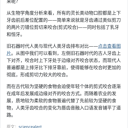
来呢？
从生物学角度分析来看，所有的灵长类动物口腔都是上下
牙齿前后差位配置的——简单来说就是牙齿通过类似剪刀
的两片刃错位剪切来咬合(剪式咬合)——同时包括了乳牙
和恒牙。
旧石器时代人类与现代人类牙齿排布对比——
点击查看图
片
。从图中我们可以看到，左侧旧石器时代的古人牙齿上
下对齐，咬合时上下牙处于边缘对齐咬合状态，而现代人
普遍都是上排牙比下排牙靠前，使得能够在咬合时更加的
彻底，形成剪切力较大的咬合。
而在古代较为坚硬的食物会迫使年轻个体的剪式咬合逐渐
在成年后发展成边缘对齐的咬合方式。而随着农业的发
展，质地较为柔软的食物普遍代替了先前较为坚硬的食
物，人类牙齿咬合的变化为唇齿音融入口语发音铺平了道
路。
原文：
sciencealert