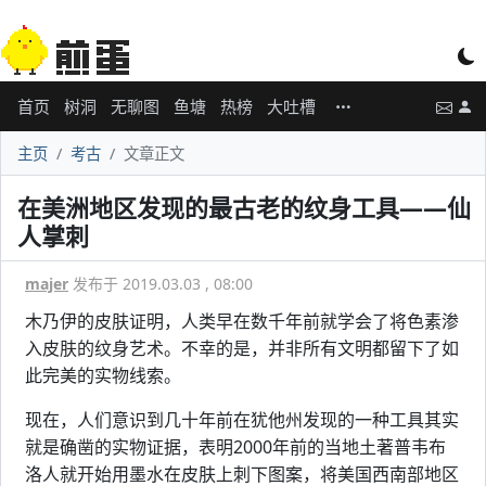
首页
树洞
无聊图
鱼塘
热榜
大吐槽
主页
考古
文章正文
在美洲地区发现的最古老的纹身工具——仙
人掌刺
majer
发布于 2019.03.03 , 08:00
木乃伊的皮肤证明，人类早在数千年前就学会了将色素渗
入皮肤的纹身艺术。不幸的是，并非所有文明都留下了如
此完美的实物线索。
现在，人们意识到几十年前在犹他州发现的一种工具其实
就是确凿的实物证据，表明2000年前的当地土著普韦布
洛人就开始用墨水在皮肤上刺下图案，将美国西南部地区