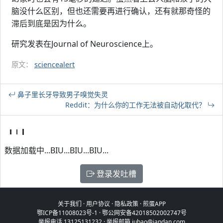
脑没什么区别，但也还需要再进行确认，还有就那奇怪的
滞后到底是因为什么。
研究发表在Journal of Neuroscience上。
原文：
sciencealert
鼻子里长牙导致男子嗅觉失灵
Reddit：为什么你的工作无法被自动化取代？
数据加载中...BIU...BIU...BIU...
登录发吐槽
关于我们
·
用户协议
·
隐私政策
·
煎蛋APP
鄂ICP备11008023号-1
·
鄂公网安备42018502002747号
举报电话 13125131232 · 举报邮箱 jubao@jandan.com