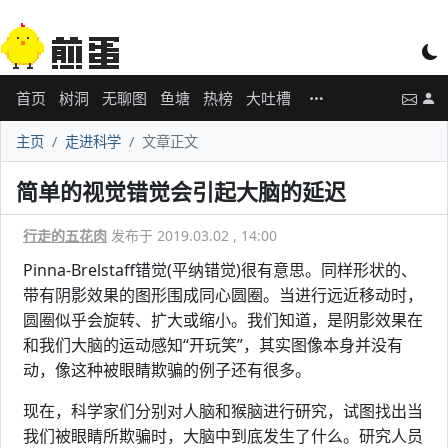
首页
树洞
无聊图
鱼塘
热榜
大吐槽
主页
走进科学
文章正文
简单的视觉错觉会引起大脑的延迟
行走的五花肉
发布于 2019.03.02 , 14:00
Pinna-Brelstaff错觉(平纳错觉)很有意思。同样形状的、
带有阴影效果的图形围成同心圆圈。当进行远近移动时，
圆圈似乎会旋转、扩大或缩小。我们知道，是阴影效果在
和我们大脑的运动感知“开玩笑”，其实图像本身并没有
动，像这种被眼睛欺骗的例子还有很多。
现在，科学家们分别对人脑和猴脑进行研究，试图找出当
我们被眼睛所欺骗时，大脑中到底发生了什么。研究人员