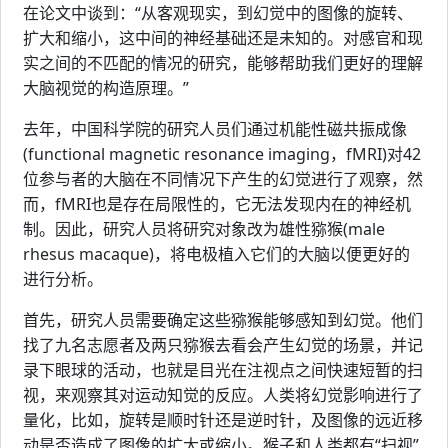
在论文中谈到：“从客观现实，到幻觉中的图像的旋转、
扩大和缩小，这中间的神经基础还是未知的。对感官和现
实之间的不匹配的情况的研究，能够帮助我们更好的理解
大脑视觉的构造原理。”
去年，中国科学院的研究人员们通过机能性磁共振成像
(functional magnetic resonance imaging，fMRI)对42
位参与者的大脑在不同情况下产生的幻觉进行了观察，然
而，fMRI也是存在局限性的，它无法发现内在的神经机
制。因此，研究人员将研究对象改为雄性猕猴(male
rhesus macaque)，将电极植入它们的大脑以便更好的
进行分析。
首先，研究人员需要确定这些猕猴能够感知到幻觉。他们
找了九名志愿者及两只猕猴去看会产生幻觉的场景，并记
录下眼球的活动，也就是目光在注视点之间快速短暂的扫
视，来观察其对运动知觉的反应。人类将幻觉影响进行了
量化，比如，旋转是顺时针还是逆时针，及图像的远近移
动是否造成了图像的扩大或缩小。猴子和人类都有“扫视”