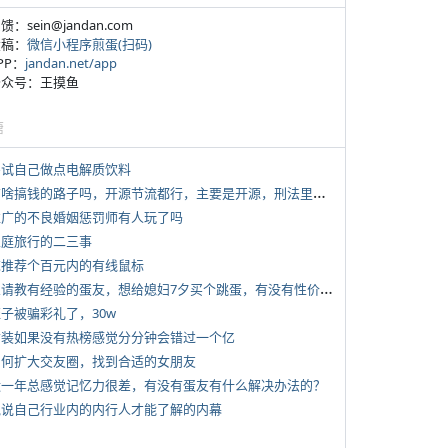
反馈：sein@jandan.com
投稿：
微信小程序煎蛋(扫码)
APP：
jandan.net/app
 公众号：王摸鱼
塘
 尝试自己做点电解质饮料
*
有啥搞钱的路子吗，开源节流都行，主要是开源，刑法里的咱不做
 推广的不良婚姻惩罚师有人玩了吗
 家庭旅行的二三事
 求推荐个百元内的有线鼠标
*
想请教有经验的蛋友，想给媳妇7夕买个跳蛋，有没有性价比高的推荐
侄子被骗彩礼了，30w
 女装如果没有热榜感觉分分钟会错过一个亿
 如何扩大交友圈，找到合适的女朋友
 近一年总感觉记忆力很差，有没有蛋友有什么解决办法的？
 说说自己行业内的内行人才能了解的内幕