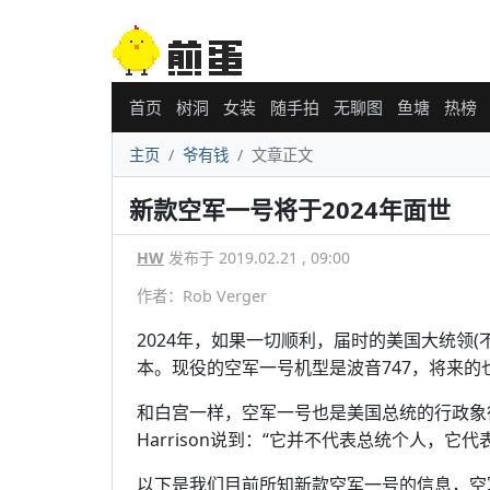
首页
树洞
女装
随手拍
无聊图
鱼塘
热榜
主页
爷有钱
文章正文
新款空军一号将于2024年面世
HW
发布于 2019.02.21 , 09:00
作者：Rob Verger
2024年，如果一切顺利，届时的美国大统领
本。现役的空军一号机型是波音747，将来的
和白宫一样，空军一号也是美国总统的行政象
Harrison说到：“它并不代表总统个人，它
以下是我们目前所知新款空军一号的信息，空军代