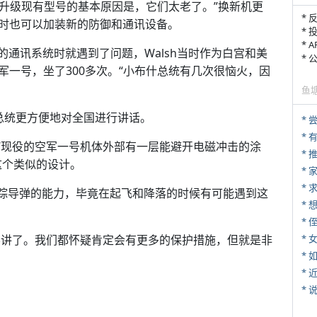
：“升级现有型号的基本原因是，它们太老了。”换新机更
* 
时也可以加装新的防御和通讯设备。
* 
* 
上的通讯系统时就遇到了问题，Walsh当时作为白宫和美
*
一号，坐了300多次。“小布什总统有几次很恼火，因
鱼
让总统更方便地对全国进行讲话。
*
：“现役的空军一号机体外部有一层能避开电磁冲击的涂
*
这个类似的设计。
*
*
追踪导弹的能力，毕竟在起飞和降落的时候有可能遇到这
* 
也不讲了。我们都怀疑肯定会有更多的保护措施，但就是非
*
*
*
*