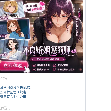
务公告
煎蛋网问答分区关闭通知
煎蛋网社区管理规定
煎蛋网官方渠道公示
蛋传送门