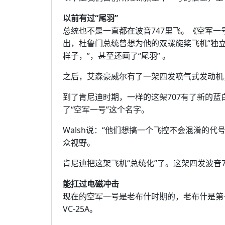
以前有过“尾羽”
总统也不是一直都在波音747里飞。《空军一号：
出，杜鲁门总统曾想为他的双螺旋桨飞机“独立号
样子，”，甚至还画了“尾羽” 。
之后，艾森豪威尔有了一架四发喷气式发动机，
到了肯尼迪时期，一样的这架707有了新的
了“空军一号”这个名字。
Walsh说：“他们想搞一个飞控不会混淆的代
众视野。
肯尼迪把这架飞机“总统化”了。这架四发波音70
能扛过电磁冲击
现在的空军一号是老布什时期的，老布什是第一任
VC-25A。