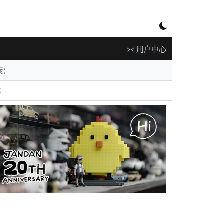
用户中心
告
广