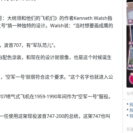
大统领和他们的飞机们》的作者Kenneth Walsh指
”搞一种独特的设计。Walsh说：“当时想要画成鹰的
波音707，有“军队范儿”。
蓝白配色涂装，和现在的设计就很像，也是这个时候诞生
号，‘空军一号’就很符合这个要求。”这个名字也就进入公
站
7喷气式飞机在1959-1990年间作为“空军一号”服役。
*
*
使用这架现役波音747-200的总统，这架747也叫
*
煎