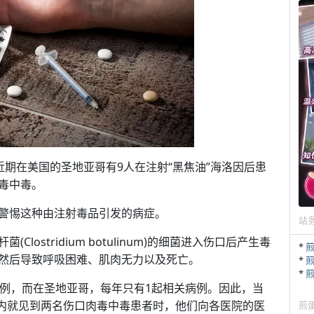
近期在美国的圣地亚哥有9人在注射“黑焦油”海洛因后患
毒中毒。
警惕这种由注射毒品引发的病症。
站
lostridium botulinum)的细菌进入伤口后产生毒
*
然后导致呼吸困难、肌肉无力以及死亡。
*
*
病例，而在圣地亚哥，每年只有1起相关病例。因此，当
间内就见到两名伤口肉毒中毒患者时，他们向各医院的医
煎