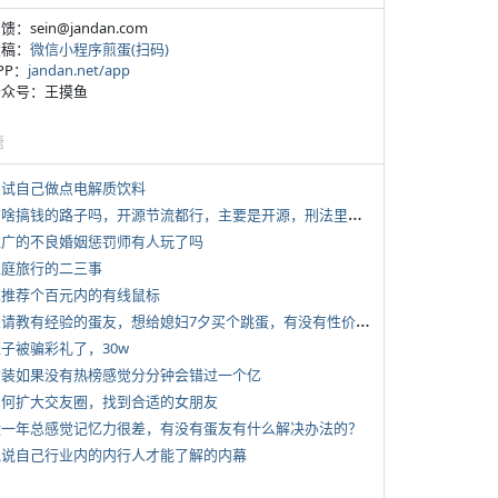
反馈：sein@jandan.com
投稿：
微信小程序煎蛋(扫码)
APP：
jandan.net/app
 公众号：王摸鱼
塘
 尝试自己做点电解质饮料
*
有啥搞钱的路子吗，开源节流都行，主要是开源，刑法里的咱不做
 推广的不良婚姻惩罚师有人玩了吗
 家庭旅行的二三事
 求推荐个百元内的有线鼠标
*
想请教有经验的蛋友，想给媳妇7夕买个跳蛋，有没有性价比高的推荐
侄子被骗彩礼了，30w
 女装如果没有热榜感觉分分钟会错过一个亿
 如何扩大交友圈，找到合适的女朋友
 近一年总感觉记忆力很差，有没有蛋友有什么解决办法的？
 说说自己行业内的内行人才能了解的内幕