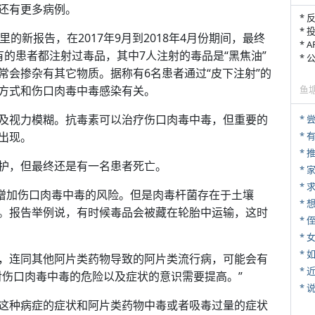
还有更多病例。
* 
* 
的新报告，在2017年9月到2018年4月份期间，最终
* 
的患者都注射过毒品，其中7人注射的毒品是“黑焦油”
*
常会掺杂有其它物质。据称有6名患者通过“皮下注射”的
方式和伤口肉毒中毒感染有关。
鱼
及视力模糊。抗毒素可以治疗伤口肉毒中毒，但重要的
*
出现。
*
护，但最终还是有一名患者死亡。
*
*
会增加伤口肉毒中毒的风险。但是肉毒杆菌存在于土壤
。报告举例说，有时候毒品会被藏在轮胎中运输，这时
* 
*
*
多，连同其他阿片类药物导致的阿片类流行病，可能会有
*
对伤口肉毒中毒的危险以及症状的意识需要提高。”
*
这种病症的症状和阿片类药物中毒或者吸毒过量的症状