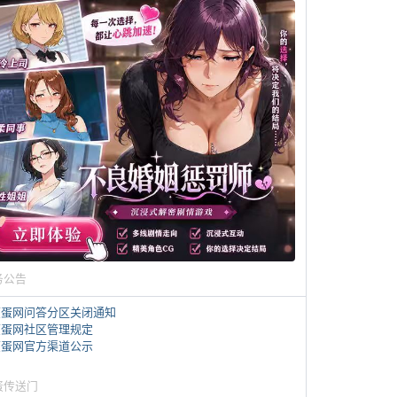
务公告
煎蛋网问答分区关闭通知
煎蛋网社区管理规定
煎蛋网官方渠道公示
蛋传送门