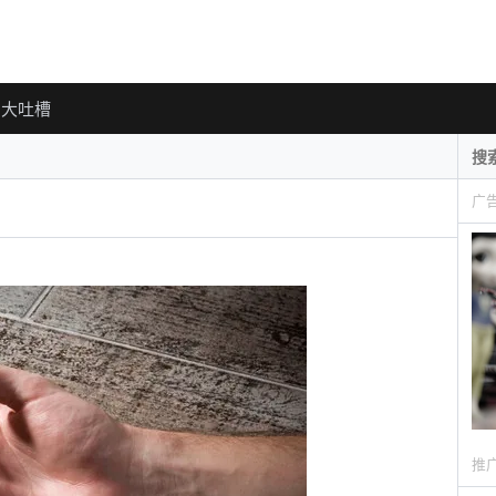
大吐槽
广
推