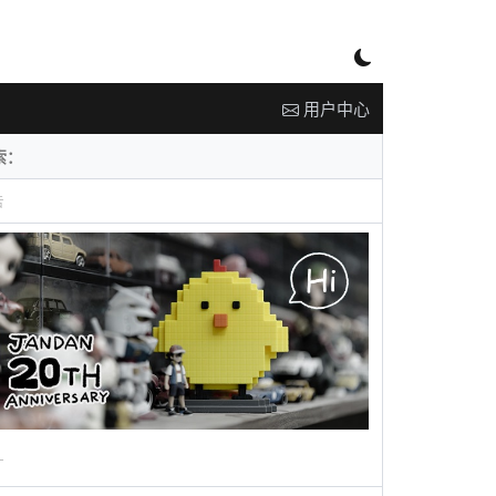
用户中心
告
广