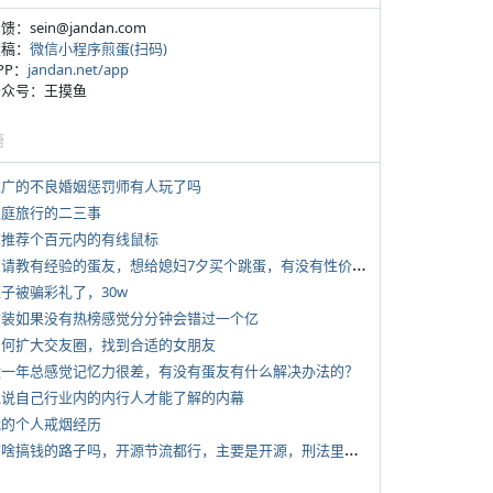
反馈：sein@jandan.com
投稿：
微信小程序煎蛋(扫码)
APP：
jandan.net/app
 公众号：王摸鱼
塘
 推广的不良婚姻惩罚师有人玩了吗
 家庭旅行的二三事
 求推荐个百元内的有线鼠标
*
想请教有经验的蛋友，想给媳妇7夕买个跳蛋，有没有性价比高的推荐
侄子被骗彩礼了，30w
 女装如果没有热榜感觉分分钟会错过一个亿
 如何扩大交友圈，找到合适的女朋友
 近一年总感觉记忆力很差，有没有蛋友有什么解决办法的？
 说说自己行业内的内行人才能了解的内幕
 我的个人戒烟经历
*
有啥搞钱的路子吗，开源节流都行，主要是开源，刑法里的咱不做