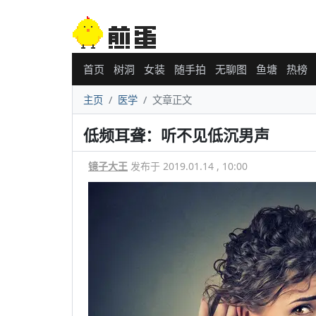
首页
树洞
女装
随手拍
无聊图
鱼塘
热榜
主页
医学
文章正文
低频耳聋：听不见低沉男声
镜子大王
发布于 2019.01.14 , 10:00