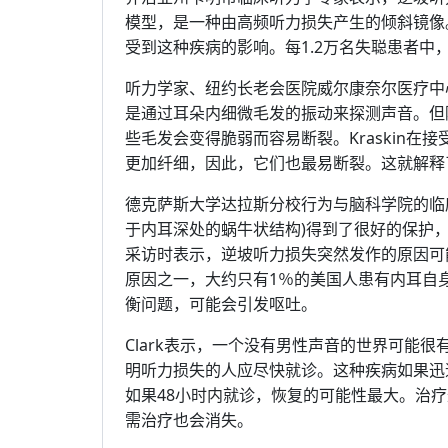
模型，是一种由高频听力损失产生的倾斜镜像
受到这种疾病的影响。每1.2万名失聪患者中
听力学家、纽约长老会医院威尔康奈尔医疗中心的听
是通过耳朵内细微毛发的振动来探测声音。但
些毛发会变得脆弱而容易断裂。Kraskin在接受
更加纤细，因此，它们也最易断裂。这就解释
德克萨斯大学达拉斯分校行为与脑科学院的临床教授
于内耳深处的蜗牛状结构)得到了很好的保护，因此低
采访时表示，逆坡听力损失突然发作的原因可
原因之一，大约只有1％的美国人患有内耳自
衡问题，可能会引发呕吐。
Clark表示，一个没有男性声音的世界可能
明听力损失的人应尽快就诊。这种疾病如果迅
如果48小时内就诊，恢复的可能性最大。治
需治疗也会消失。