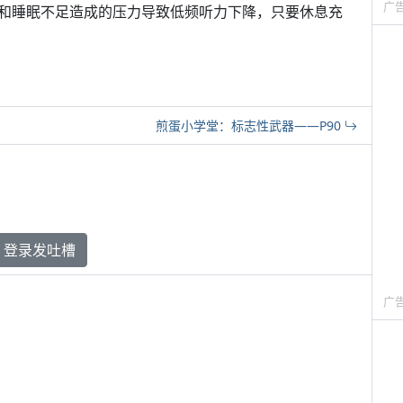
广
和睡眠不足造成的压力导致低频听力下降，只要休息充
煎蛋小学堂：标志性武器——P90
登录发吐槽
广