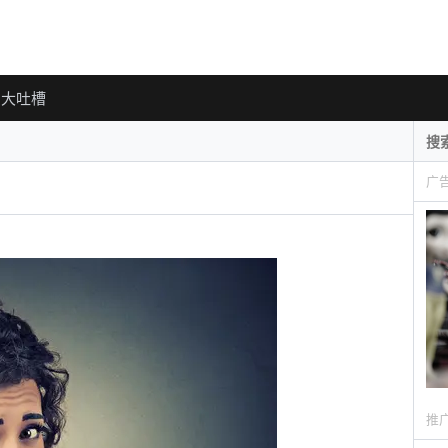
大吐槽
广
推