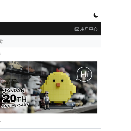
用户中心
告
广