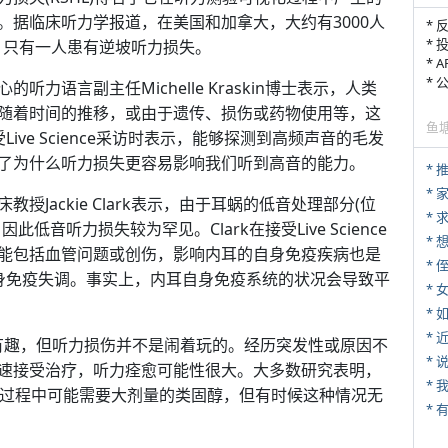
。据临床听力学报道，在美国和加拿大，大约有3000人
* 
* 
，只有一人患有逆坡听力损失。
* 
*
力语言副主任Michelle Kraskin博士表示，人类
随着时间的推移，或由于遗传、损伤或药物使用等，这
鱼
Live Science采访时表示，能够探测到高频声音的毛发
了为什么听力损失更容易影响我们听到高音的能力。
*
*
Jackie Clark表示，由于耳蜗的低音处理部分(位
*
音听力损失较为罕见。Clark在接受Live Science
能包括血管问题或创伤，影响内耳的自身免疫疾病也是
* 
身免疫失调。事实上，内耳自身免疫系统的状况会导致平
*
*
*
很有趣，但听力损伤并不是闹着玩的。经历突发性或原因不
*
速接受治疗，听力痊愈可能性很大。大多数研究表明，
*
疗过程中可能需要大剂量的类固醇，但有时候这种情况无