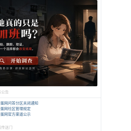
务公告
煎蛋网问答分区关闭通知
煎蛋网社区管理规定
煎蛋网官方渠道公示
蛋传送门