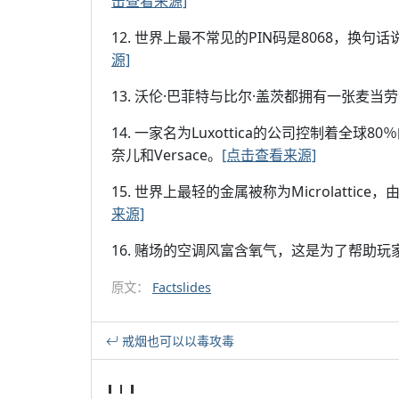
击查看来源]
12. 世界上最不常见的PIN码是8068，换
源]
13. 沃伦·巴菲特与比尔·盖茨都拥有一张麦
14. 一家名为Luxottica的公司控制着全球8
奈儿和Versace。
[点击查看来源]
15. 世界上最轻的金属被称为Microlatti
来源]
16. 赌场的空调风富含氧气，这是为了帮助
原文：
Factslides
戒烟也可以以毒攻毒