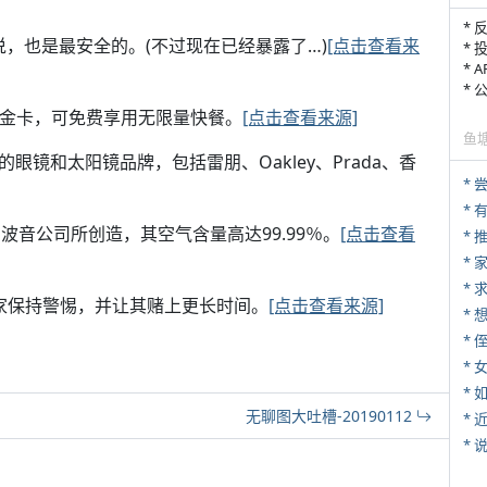
* 
句话说，也是最安全的。(不过现在已经暴露了…)
[点击查看来
* 
* 
*
当劳金卡，可免费享用无限量快餐。
[点击查看来源]
鱼
0％的眼镜和太阳镜品牌，包括雷朋、Oakley、Prada、香
*
ce，由波音公司所创造，其空气含量高达99.99％。
[点击查看
*
*
*
玩家保持警惕，并让其赌上更长时间。
[点击查看来源]
* 
*
*
无聊图大吐槽-20190112
*
*