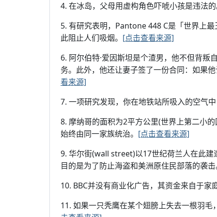
4. 在冰岛，父母用虚构角色吓唬小孩是违法的
5. 有研究表明，Pantone 448 C是
此阻止人们吸烟。
[点击查看来源]
6. 阿尔伯特·爱因斯坦是个渣男，他不但背
务。此外，他还让妻子签了一份合同：如果他
看来源]
7. 一项研究发现，你在地铁站所吸入的空气中
8. 摩纳哥的面积为2平方公里(世界上第二小
始终由同一家族统治。
[点击查看来源]
9. 华尔街(wall street)以17世纪荷兰
目的是为了防止海盗和美洲原住民部落的袭击
10. BBC并没有商业化广告，其资金来自于
11. 如果一只秃鹰在某个翅膀上失去一根羽