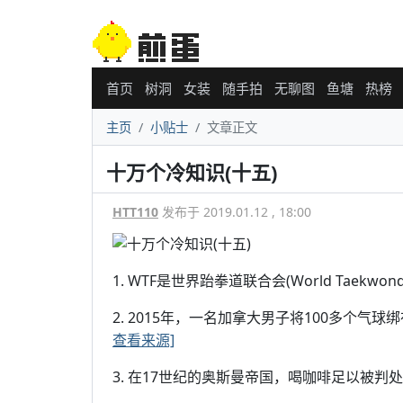
首页
树洞
女装
随手拍
无聊图
鱼塘
热榜
主页
小贴士
文章正文
十万个冷知识(十五)
HTT110
发布于 2019.01.12 , 18:00
1. WTF是世界跆拳道联合会(World Taekwon
2. 2015年，一名加拿大男子将100多个
查看来源]
3. 在17世纪的奥斯曼帝国，喝咖啡足以被判