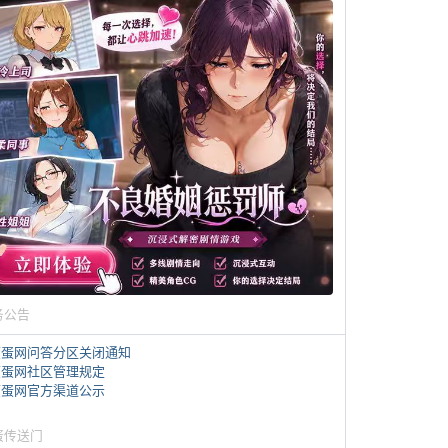
务公告
煎蛋网问答分区关闭通知
煎蛋网社区管理规定
煎蛋网官方渠道公示
蛋传送门