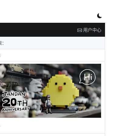
用户中心
告
广