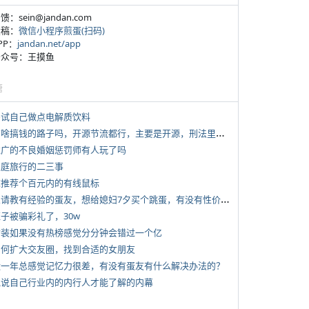
反馈：sein@jandan.com
投稿：
微信小程序煎蛋(扫码)
APP：
jandan.net/app
 公众号：王摸鱼
塘
 尝试自己做点电解质饮料
*
有啥搞钱的路子吗，开源节流都行，主要是开源，刑法里的咱不做
 推广的不良婚姻惩罚师有人玩了吗
 家庭旅行的二三事
 求推荐个百元内的有线鼠标
*
想请教有经验的蛋友，想给媳妇7夕买个跳蛋，有没有性价比高的推荐
侄子被骗彩礼了，30w
 女装如果没有热榜感觉分分钟会错过一个亿
 如何扩大交友圈，找到合适的女朋友
 近一年总感觉记忆力很差，有没有蛋友有什么解决办法的？
 说说自己行业内的内行人才能了解的内幕