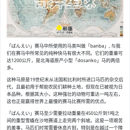
「ばんえい」赛马中所使用的马类叫做「banba」, 与我
们在赛马中所常见的纯种快马有很大不同。它们的重量可
达1200公斤，是北海道原产小型「dosanko」马的两倍
多。
这种马原是19世纪末从法国和比利时所进口马匹的杂交后
代，且最初用于帮助农民们耕种土地，但现在已被视为日
本品种。根据其大小，这种强壮的动物可重达一吨左右，
这也正是赢得世界上最慢的赛马比赛所需的优点。
「ばんえい」赛马至少需要拉动重量在450公斤到1吨之
间的重型雪橇在沙地赛道上走完两个斜坡。这是一项艰苦
的差事，马匹们时常需要休息片刻，特别是在越过一个障