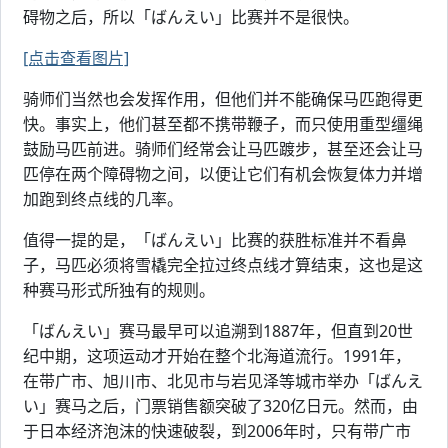
碍物之后，所以「ばんえい」比赛并不是很快。
[点击查看图片]
骑师们当然也会发挥作用，但他们并不能确保马匹跑得更
快。事实上，他们甚至都不携带鞭子，而只使用重型缰绳
鼓励马匹前进。骑师们经常会让马匹踱步，甚至还会让马
匹停在两个障碍物之间，以便让它们有机会恢复体力并增
加跑到终点线的几率。
值得一提的是，「ばんえい」比赛的获胜标准并不看鼻
子，马匹必须将雪橇完全拉过终点线才算结束，这也是这
种赛马形式所独有的规则。
「ばんえい」赛马最早可以追溯到1887年，但直到20世
纪中期，这项运动才开始在整个北海道流行。1991年，
在带广市、旭川市、北见市与岩见泽等城市举办「ばんえ
い」赛马之后，门票销售额突破了320亿日元。然而，由
于日本经济泡沫的快速破裂，到2006年时，只有带广市