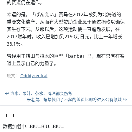
的赛道仍在运作。
幸运的是，「ばんえい」赛马在2012年被列为北海道的
重要文化遗产，从而有大型赞助企业急于通过捐款以确保
其生存下去。从那以后，这项运动便一直蓬勃发展，在
2017财年时，收入已增加到2190万日元，比上一年增长
36.1％。
曾经用于耕田与拉木的巨型「banba」马，现在只有在赛
道上显示自己的力量了。
原文：
Odditycentral
汽水、果汁、茶水、啤酒都会伤肾
米老鼠、蝙蝠侠和了不起的盖茨比即将进入公有领域
数据加载中...BIU...BIU...BIU...