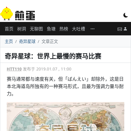
首页
树洞
无聊图
鱼塘
热榜
大吐槽
主页
奇异星球
文章正文
奇异星球：世界上最慢的赛马比赛
HTT110
发布于 2019.01.07 , 11:00
赛马通常都与速度有关，但「ばんえい」却除外，这是日
本北海道岛所独有的一种赛马形式，且最为强调力量与耐
力。