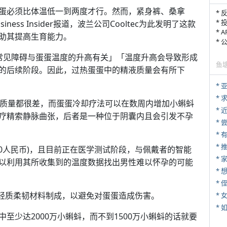
蛋必须比体温低一到两度才行。然而，紧身裤、桑拿
* 
* 
ss Insider报道，波兰公司Cooltec为此发明了这款
* 
助其提高生育能力。
*
的最常见障碍与蛋蛋温度的升高有关」「温度升高会导致形成
鱼
的后续阶段。因此，过热蛋蛋中的精液质量会有所下
*
*
蚪质量都很差，而蛋蛋冷却疗法可以在数周内增加小蝌蚪
*
疗精索静脉曲张，后者是一种位于阴囊内且会引发不孕
*
*
2100人民币)，且目前正在医学测试阶段，与佩戴者的智能
*
以利用其所收集到的温度数据找出男性难以怀孕的可能
* 
en由轻质柔韧材料制成，以避免对蛋蛋造成伤害。
*
*
至少达2000万小蝌蚪，而不到1500万小蝌蚪的话就要