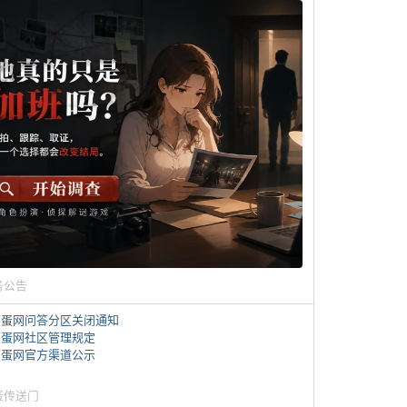
务公告
煎蛋网问答分区关闭通知
煎蛋网社区管理规定
煎蛋网官方渠道公示
蛋传送门