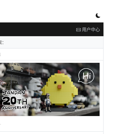
用户中心
告
广