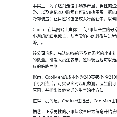
事实上，为了达到最佳小蝌蚪产量，男性的蛋
浴、以及笔记本电脑都有可能加热蛋蛋。据Busine
冷却装置：让男性将蛋蛋放入冷藏套中，以帮
Cooltec在其网站上声称：「小蝌蚪产生
小蝌蚪的细胞死亡，从而影响小蝌蚪发生过程
降」。
该公司声称，高达50％的不孕症患者的小蝌
的数量。研发人员还表示，这种装置也可以治
症的静脉曲张。
据悉，CoolMen的成本约为240英镑(约合
手机相连后，可实现实时温度监测。医生们可
原因，并指出其他合适的生育治疗方法。
值得一提的是，Cooltec还指出，CoolM
据悉，正常男性的小蝌蚪数量应为每毫升精液中