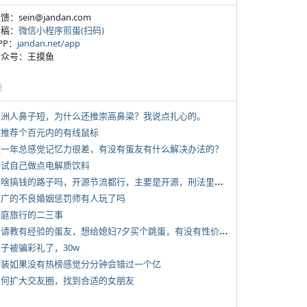
反馈：sein@jandan.com
投稿：
微信小程序煎蛋(扫码)
APP：
jandan.net/app
 公众号：王摸鱼
塘
 亚洲人鼻子短，为什么还推崇高鼻梁？我说点扎心的。
 求推荐个百元内的有线鼠标
 近一年总感觉记忆力很差，有没有蛋友有什么解决办法的？
 尝试自己做点电解质饮料
*
有啥搞钱的路子吗，开源节流都行，主要是开源，刑法里的咱不做
 推广的不良婚姻惩罚师有人玩了吗
 家庭旅行的二三事
*
想请教有经验的蛋友，想给媳妇7夕买个跳蛋，有没有性价比高的推荐
侄子被骗彩礼了，30w
 女装如果没有热榜感觉分分钟会错过一个亿
 如何扩大交友圈，找到合适的女朋友