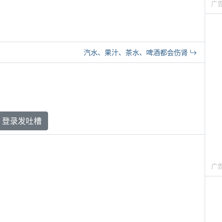
广
汽水、果汁、茶水、啤酒都会伤肾
登录发吐槽
广