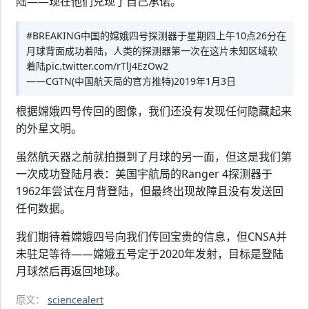
陆——现在他们兑现了自己承诺。
#BREAKING中国的嫦娥四号探测器于星期四上午10点26分在
月球背面成功着陆，人类的探测器第一次在这片未知区域软
着陆pic.twitter.com/rTlJ4EzOw2
——CGTN(中国航天局的官方推特)2019年1月3日
根据嫦娥四号传回的图像，我们还没有发现任何隐藏起来
的外星文明。
虽然航天器之前就拍摄到了月球的另一面，但这是我们第
一次成功登陆月表：美国宇航局的Ranger 4探测器于
1962年尝试在月背登陆，但最终出现故障且没有发送回
任何数据。
我们期待着嫦娥四号向我们传回宝贵的信息，但CNSA并
未驻足等待——嫦娥五号定于2020年发射，目标是登陆
月球然后再返回地球。
原文：
sciencealert