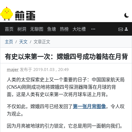
首页
树洞
无聊图
鱼塘
热榜
大吐槽
主页
天文
文章正文
有史以来第一次：嫦娥四号成功着陆在月背
majer
发布于 2019.01.03 , 20:49
人类的太空探索史上又一个重要的日子：中国国家航天局
(CNSA)刚刚成功地将嫦娥四号探测器降落在月球的背
面，这是人类有史以来第一次将月球车送上月背。
不仅如此，嫦娥四号已经发回了
第一张月背图像
，令人叹
为观止。
因为月亮被地球的引力锁定，它总是用同一面朝向我们。