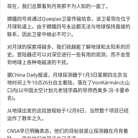
现在，我们总算看到月亮那不为人知的一面了。
嫦娥四号将通过Queqiao卫星传输信息，该卫星现在位于
月球轨道上。由于嫦娥四号永远都无法与地球保持直接的
联系，因此卫星中继必不可少。
对月球的探索得越多，我们就越能了解地球和太阳系的历
史。登陆器还可以对深空进行一些有用的观测，而不会受
到地球上各种电磁波的干扰。
据China Daily报道，月球探测器于1月3日星期四北京当
地时间上午10点26分自主着陆，落在了VonKármán火山
口内(以中国太空计划元老钱学森的导师西奥多·冯·卡曼命
名)。
从地球出发的这段旅程始于12月8日，当然整个项目已经
运作了数年之久。
CNSA早已明确表态，他们的目标就是让探测器在月背着