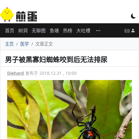
首页
树洞
无聊图
鱼塘
热榜
大吐槽
主页
医学
文章正文
男子被黑寡妇蜘蛛咬到后无法排尿
Diehard
发布于 2018.12.31 , 10:00