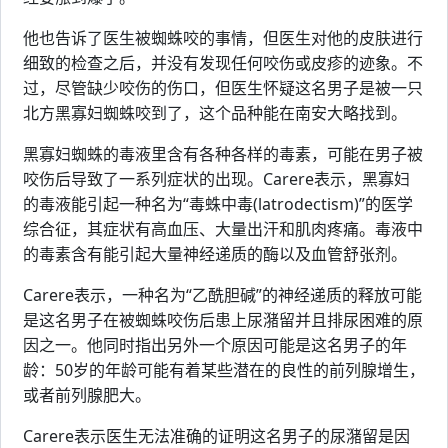
他也告诉了医生被蜘蛛咬的事情，但医生对他的皮肤进行
细致的检查之后，并没有发现任何咬伤或皮疹的迹象。不
过，尽管缺少咬伤的伤口，但医生怀疑这名男子是被一只
北方黑寡妇蜘蛛咬到了，这个品种能在南安大略找到。
黑寡妇蜘蛛的毒液里含有各种各样的毒素，可能在男子被
咬伤后导致了一系列症状的出现。Carere表示，黑寡妇
的毒液能引起一种名为“毒蛛中毒(latrodectism)”的医学
综合征，其症状有高血压、大量出汗和肌肉疼痛。毒液中
的毒素含有能引起大量神经递质的酶以及血管舒张剂。
Carere表示，一种名为“乙酰胆碱”的神经递质的释放可能
是这名男子在被蜘蛛咬伤后患上尿潴留并且排尿困难的原
因之一。他同时指出另外一个原因可能是这名男子的年
龄：50岁的年龄可能有着某些潜在的良性的前列腺增生，
或者前列腺肥大。
Carere表示医生无法准确的证明这名男子的尿潴留是因