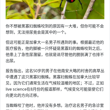
你不想被黑寡妇蜘蛛咬到的原因有一大堆，但你可能不会
想到，无法排尿竟会是其中的一个。
但这可能正是加拿大一名男子所遇到的事。根据最近他的
医疗报告，他的脚被一只怀疑是黑寡妇的蜘蛛咬到之后，
他患上了急性尿潴留，也就是说尽管他的膀胱满了也排不
出尿。
报告指出，这名50岁的男子在他南安大略的村舍的高草丛
中遭遇了这只黑寡妇蜘蛛。黑寡妇蜘蛛在加拿大比较罕
见，因为它们通常生活在气候较温暖的地区；不过，正如
live science在8月份的报道那样，气候变化可能驱使它们
向更北的方向迁移。
当蜘蛛咬了他时，他并没有多想。治疗这名男子的急诊室