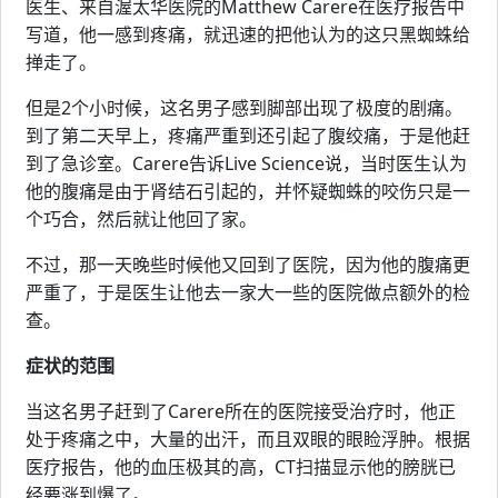
医生、来自渥太华医院的Matthew Carere在医疗报告中
写道，他一感到疼痛，就迅速的把他认为的这只黑蜘蛛给
掸走了。
但是2个小时候，这名男子感到脚部出现了极度的剧痛。
到了第二天早上，疼痛严重到还引起了腹绞痛，于是他赶
到了急诊室。Carere告诉Live Science说，当时医生认为
他的腹痛是由于肾结石引起的，并怀疑蜘蛛的咬伤只是一
个巧合，然后就让他回了家。
不过，那一天晚些时候他又回到了医院，因为他的腹痛更
严重了，于是医生让他去一家大一些的医院做点额外的检
查。
症状的范围
当这名男子赶到了Carere所在的医院接受治疗时，他正
处于疼痛之中，大量的出汗，而且双眼的眼睑浮肿。根据
医疗报告，他的血压极其的高，CT扫描显示他的膀胱已
经要涨到爆了。