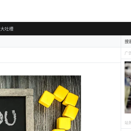
大吐槽
广
站