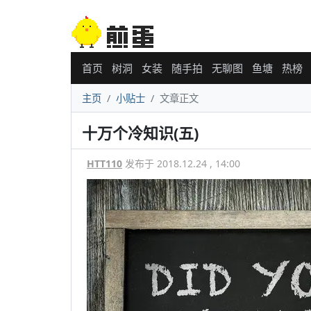
首页
树洞
女装
随手拍
无聊图
鱼塘
热榜
主页
小贴士
文章正文
十万个冷知识(五)
HTT110
发布于 2018.12.24 , 14:00