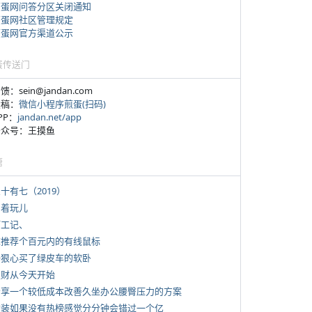
煎蛋网问答分区关闭通知
煎蛋网社区管理规定
煎蛋网官方渠道公示
蛋传送门
反馈：sein@jandan.com
投稿：
微信小程序煎蛋(扫码)
APP：
jandan.net/app
 公众号：王摸鱼
塘
三十有七（2019）
写着玩儿
打工记、
 求推荐个百元内的有线鼠标
 一狠心买了绿皮车的软卧
 发财从今天开始
 分享一个较低成本改善久坐办公腰臀压力的方案
 女装如果没有热榜感觉分分钟会错过一个亿