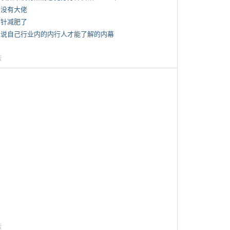
有没有大佬
打针减肥了
 说说自己行业内的内行人才能了解的内幕
告
告