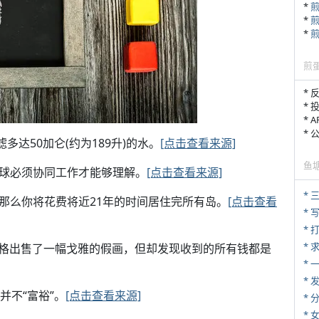
*
*
*
煎
* 
* 
* 
*
滤多达50加仑(约为189升)的水。
[点击查看来源]
鱼
半球必须协同工作才能够理解。
[点击查看来源]
* 
，那么你将花费将近21年的时间居住完所有岛。
[点击查看
* 
* 
*
元的价格出售了一幅戈雅的假画，但却发现收到的所有钱都是
*
*
并不“富裕”。
[点击查看来源]
*
*