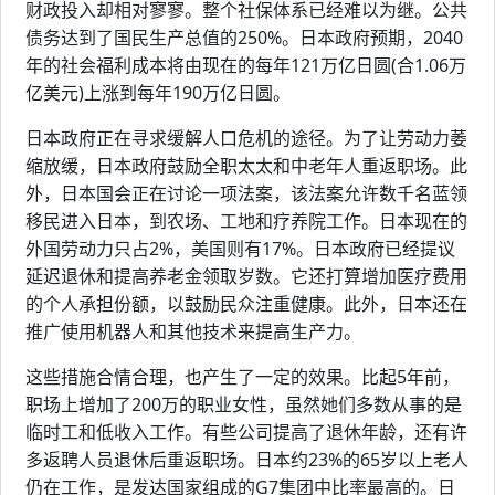
财政投入却相对寥寥。整个社保体系已经难以为继。公共
债务达到了国民生产总值的250%。日本政府预期，2040
年的社会福利成本将由现在的每年121万亿日圆(合1.06万
亿美元)上涨到每年190万亿日圆。
日本政府正在寻求缓解人口危机的途径。为了让劳动力萎
缩放缓，日本政府鼓励全职太太和中老年人重返职场。此
外，日本国会正在讨论一项法案，该法案允许数千名蓝领
移民进入日本，到农场、工地和疗养院工作。日本现在的
外国劳动力只占2%，美国则有17%。日本政府已经提议
延迟退休和提高养老金领取岁数。它还打算增加医疗费用
的个人承担份额，以鼓励民众注重健康。此外，日本还在
推广使用机器人和其他技术来提高生产力。
这些措施合情合理，也产生了一定的效果。比起5年前，
职场上增加了200万的职业女性，虽然她们多数从事的是
临时工和低收入工作。有些公司提高了退休年龄，还有许
多返聘人员退休后重返职场。日本约23%的65岁以上老人
仍在工作，是发达国家组成的G7集团中比率最高的。日