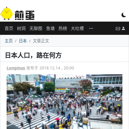
首页
树洞
无聊图
鱼塘
热榜
大吐槽
主页
日本
文章正文
日本人口，路在何方
Longinus
发布于 2018.12.14 , 20:00