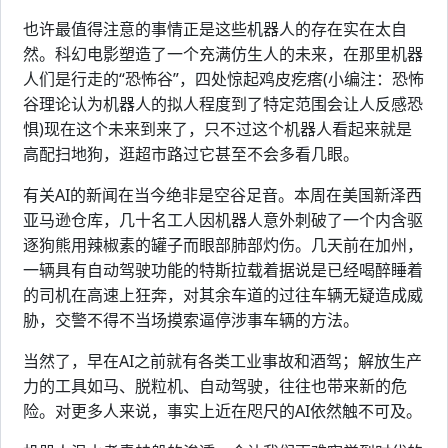
也许最值得注意的事情正是这些机器人的存在实在太自
然。科幻电影塑造了一个充满仿生人的未来，在那里机器
人们是行走的“恐怖谷”，四处惊起鸡皮疙瘩(小编注：恐怖
谷理论认为机器人的拟人程度到了特定范围会让人反感恐
惧)现在这个未来到来了，只不过这个机器人看起来就是
高配扫地狗，逛超市路过它甚至不会多看几眼。
有关AI的新闻在当今绝非是空谷足音。本周在美国新泽西
亚马逊仓库，几十名工人因机器人意外刺破了一个内含驱
逐狗熊用辣椒素的罐子而眼部肺部灼伤。几天前在加州，
一辆具有自动驾驶功能的特斯拉载着据说是已经喝醉睡着
的司机在高速上狂奔，对其余车道的过往车辆无疑造成威
胁，交警不得不当场摸索逼停涉事车辆的方法。
当然了，早在AI之前就有各类工业事故和酒驾；解放生产
力的工具如马、脱粒机、自动驾驶，往往也带来新的危
险。对更多人来说，事实上近在咫尺的AI依然触不可及。