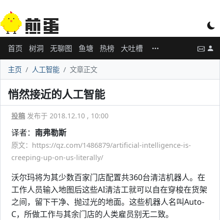
首页
树洞
无聊图
鱼塘
热榜
大吐槽
主页
人工智能
文章正文
悄然接近的人工智能
投稿
发布于 2018.12.10 , 10:00
译者：
南弗勒斯
原文：https://qz.com/1486879/artificial-intelligence-is-
creeping-up-on-us-literally/
沃尔玛将为其少数百家门店配置共360台清洁机器人。在
工作人员输入地图后这些AI清洁工就可以自在穿梭在货架
之间，留下干净、抛过光的地面。这些机器人名叫Auto-
C，所做工作与其余门店的人类雇员别无二致。