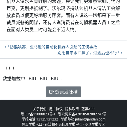
机器人温水煮青蛙般的渗透，会让我们更难察觉到时代的
巨变，更别提抵制了。沃尔玛坚持认为机器人清洁工会解
放雇员以便更好地服务顾客。而有人说这一切都是下一步
裁员减薪的阴谋，还有人说消费者在习惯机器人员工之后
在面对人类员工时可能会不近人情。
防熊喷雾：亚马逊的自动化机器人引起的工伤事故
别用自来水冲鼻子，过滤后也不行
数据加载中...BIU...BIU...BIU...
登录发吐槽
关于我们
·
用户协议
·
隐私政策
·
煎蛋APP
鄂ICP备11008023号-1
·
鄂公网安备42018502002747号
举报电话 13125131232 · 举报邮箱 jubao@jandan.com
煎蛋举报入口
·
违法和不良信息举报中心
·
涉企举报专区